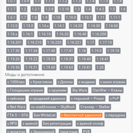
1.0.7
1.0.9
1.1
1.1.1
1.1.2
1.1.3
1.1.4
1.1.5
1.1.6
1.1.7
1.2
1.2.1
1.2.9
1.2.10
1.3
1.4
1.4.2
1.5
1.6
1.6.1
1.7
1.8
1.9
1.10
1.10.0
1.10.1
1.11
1.11.1
1.12.0
1.13.0
1.14.x
1.14.1
1.14.20
1.14.30
1.14.60
1.16.x
1.16.1
1.16.10
1.16.20
1.16.40
1.16.200
1.16.201
1.16.210
1.16.220
1.16.221
1.17
1.17.10
1.17.30
1.17.34
1.17.40
1.17.41
1.18
1.19.0
1.19.10
1.19.20
1.19.22
1.19.30
1.19.31
1.19.40
1.19.41
1.19.50
1.19.51
1.19.60
1.19.63
1.19.81
1.20
Моды и дополнения:
с 1000лвл
c Креативом
с Дюпом
с модами
с мини играми
с Голодными играми
с оружием
Sky Wars
ClanWar — Кланы
с кейсами
с продажей админок
с тюрьмой — Prison
с PvP
с Bed Wars
со скайблоком — SkyBlock
Сталкер — Stalker
ГТА 5 — GTA
Без WhiteList
с бесплатной админкой
с паркуром
с RPG
с ареной
Без регистрации
с ареной сплиф
с донатом
с Экономикой
пиратские
PVE