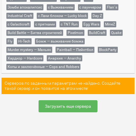
Зомби апокалипсис
с Выживанием
с лаунчером
Flan`s
Industrial Craft
с Лаки блоком — Lucky block
Day Z
с Galacticraft
с прятками
с TNT Run
Egg Wars
MineZ
Build Battle — Битва строителей
Pixelmon
BuildCraft
Quake
Fly
Hi-Tech
Бомж — выживание бомжа
Murder mystery — Маньяк
Paintball — Пейнтбол
BlockParty
Хардкор — Hardcore
Анархия — Anarchy
Копы и заключённые — Cops and Robbers
Серверов по заданным параметрам не найдено. Создайте
такой сервер и он появится на этом месте!
Загрузить еще сервера