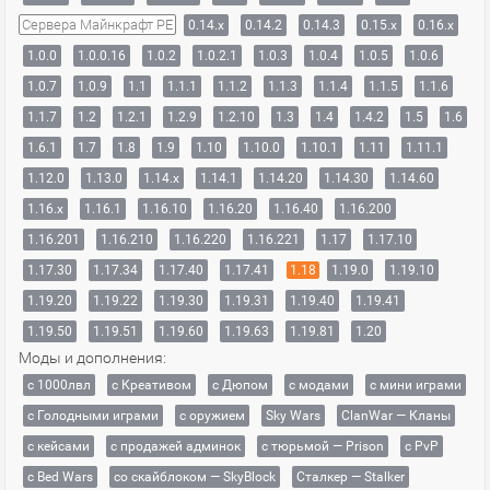
Сервера Майнкрафт PE
0.14.x
0.14.2
0.14.3
0.15.x
0.16.x
1.0.0
1.0.0.16
1.0.2
1.0.2.1
1.0.3
1.0.4
1.0.5
1.0.6
1.0.7
1.0.9
1.1
1.1.1
1.1.2
1.1.3
1.1.4
1.1.5
1.1.6
1.1.7
1.2
1.2.1
1.2.9
1.2.10
1.3
1.4
1.4.2
1.5
1.6
1.6.1
1.7
1.8
1.9
1.10
1.10.0
1.10.1
1.11
1.11.1
1.12.0
1.13.0
1.14.x
1.14.1
1.14.20
1.14.30
1.14.60
1.16.x
1.16.1
1.16.10
1.16.20
1.16.40
1.16.200
1.16.201
1.16.210
1.16.220
1.16.221
1.17
1.17.10
1.17.30
1.17.34
1.17.40
1.17.41
1.18
1.19.0
1.19.10
1.19.20
1.19.22
1.19.30
1.19.31
1.19.40
1.19.41
1.19.50
1.19.51
1.19.60
1.19.63
1.19.81
1.20
Моды и дополнения:
с 1000лвл
c Креативом
с Дюпом
с модами
с мини играми
с Голодными играми
с оружием
Sky Wars
ClanWar — Кланы
с кейсами
с продажей админок
с тюрьмой — Prison
с PvP
с Bed Wars
со скайблоком — SkyBlock
Сталкер — Stalker