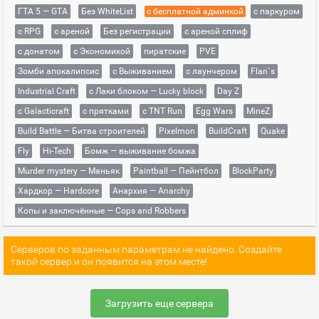
ГТА 5 — GTA
Без WhiteList
с бесплатной админкой
с паркуром
с RPG
с ареной
Без регистрации
с ареной сплиф
с донатом
с Экономикой
пиратские
PVE
Зомби апокалипсис
с Выживанием
с лаунчером
Flan`s
Industrial Craft
с Лаки блоком — Lucky block
Day Z
с Galacticraft
с прятками
с TNT Run
Egg Wars
MineZ
Build Battle — Битва строителей
Pixelmon
BuildCraft
Quake
Fly
Hi-Tech
Бомж — выживание бомжа
Murder mystery — Маньяк
Paintball — Пейнтбол
BlockParty
Хардкор — Hardcore
Анархия — Anarchy
Копы и заключённые — Cops and Robbers
Серверов по заданным параметрам не найдено. Создайте
такой сервер и он появится на этом месте!
Загрузить еще сервера