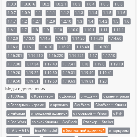
1.0.0
1.0.0.16
1.0.2
1.0.2.1
1.0.3
1.0.4
1.0.5
1.0.6
1.0.7
1.0.9
1.1
1.1.1
1.1.2
1.1.3
1.1.4
1.1.5
1.1.6
1.1.7
1.2
1.2.1
1.2.9
1.2.10
1.3
1.4
1.4.2
1.5
1.6
1.6.1
1.7
1.8
1.9
1.10
1.10.0
1.10.1
1.11
1.11.1
1.12.0
1.13.0
1.14.x
1.14.1
1.14.20
1.14.30
1.14.60
1.16.x
1.16.1
1.16.10
1.16.20
1.16.40
1.16.200
1.16.201
1.16.210
1.16.220
1.16.221
1.17
1.17.10
1.17.30
1.17.34
1.17.40
1.17.41
1.18
1.19.0
1.19.10
1.19.20
1.19.22
1.19.30
1.19.31
1.19.40
1.19.41
1.19.50
1.19.51
1.19.60
1.19.63
1.19.81
1.20
Моды и дополнения:
с 1000лвл
c Креативом
с Дюпом
с модами
с мини играми
с Голодными играми
с оружием
Sky Wars
ClanWar — Кланы
с кейсами
с продажей админок
с тюрьмой — Prison
с PvP
с Bed Wars
со скайблоком — SkyBlock
Сталкер — Stalker
ГТА 5 — GTA
Без WhiteList
с бесплатной админкой
с паркуром