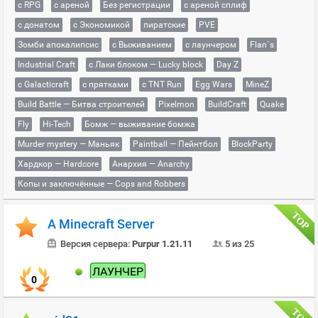
с RPG
с ареной
Без регистрации
с ареной сплиф
с донатом
с Экономикой
пиратские
PVE
Зомби апокалипсис
с Выживанием
с лаунчером
Flan`s
Industrial Craft
с Лаки блоком — Lucky block
Day Z
с Galacticraft
с прятками
с TNT Run
Egg Wars
MineZ
Build Battle — Битва строителей
Pixelmon
BuildCraft
Quake
Fly
Hi-Tech
Бомж — выживание бомжа
Murder mystery — Маньяк
Paintball — Пейнтбол
BlockParty
Хардкор — Hardcore
Анархия — Anarchy
Копы и заключённые — Cops and Robbers
A Minecraft Server
Версия сервера:
Purpur 1.21.11
5 из 25
ЛАУНЧЕР
0