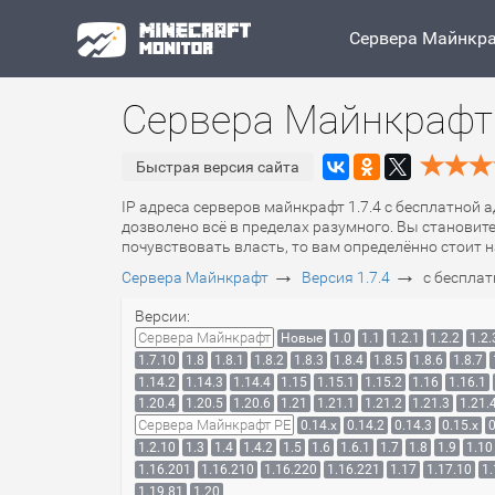
Сервера Майнкр
Сервера Майнкрафт 
Быстрая версия сайта
IP адреса серверов майнкрафт 1.7.4 с бесплатной 
дозволено всё в пределах разумного. Вы становит
почувствовать власть, то вам определённо стоит н
→
→
Сервера Майнкрафт
Версия 1.7.4
с беспла
Версии:
Сервера Майнкрафт
Новые
1.0
1.1
1.2.1
1.2.2
1.2.
1.7.10
1.8
1.8.1
1.8.2
1.8.3
1.8.4
1.8.5
1.8.6
1.8.7
1.14.2
1.14.3
1.14.4
1.15
1.15.1
1.15.2
1.16
1.16.1
1.20.4
1.20.5
1.20.6
1.21
1.21.1
1.21.2
1.21.3
1.21.
Сервера Майнкрафт PE
0.14.x
0.14.2
0.14.3
0.15.x
0
1.2.10
1.3
1.4
1.4.2
1.5
1.6
1.6.1
1.7
1.8
1.9
1.10
1.16.201
1.16.210
1.16.220
1.16.221
1.17
1.17.10
1.
1.19.81
1.20