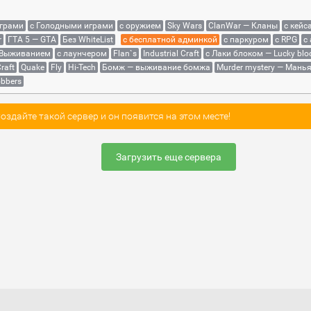
играми
с Голодными играми
с оружием
Sky Wars
ClanWar — Кланы
с кейс
r
ГТА 5 — GTA
Без WhiteList
с бесплатной админкой
с паркуром
с RPG
с
 Выживанием
с лаунчером
Flan`s
Industrial Craft
с Лаки блоком — Lucky blo
raft
Quake
Fly
Hi-Tech
Бомж — выживание бомжа
Murder mystery — Мань
bbers
здайте такой сервер и он появится на этом месте!
Загрузить еще сервера