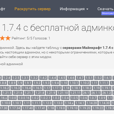
афт
Раскрутить сервер
Информация
Скачать
MoonLaun
1.7.4 с бесплатной админк
Рейтинг:
5
/
5
Голосов:
1
админкой. Здесь вы найдете таблицу с
серверами Майнкрафт 1.7.4 с
есь настоящим админом, но с некоторыми ограничениями, которые н
айти себе сервер с этим модом.
тной админкой
3
1.2.4
1.2.5
1.3.1
1.3.2
1.4.2
1.4.4
1.4.5
1.4.6
1.4.7
1.5.1
1.5.2
1.6.1
1.8.8
1.8.9
1.9
1.9.1
1.9.2
1.9.3
1.9.4
1.10
1.10.1
1.10.2
1.11
1.11.1
1.
1.16.2
1.16.3
1.16.4
1.16.5
1.17
1.17.1
1.18
1.18.1
1.18.2
1.19
1.19.1
4
1.21.5
1.21.6
1.21.7
1.21.8
1.21.9
1.21.10
1.21.11
26.1
26.1.1
26.1.2
.16.x
1.0.0
1.0.0.16
1.0.2
1.0.2.1
1.0.3
1.0.4
1.0.5
1.0.6
1.0.7
1.0.9
1.1
1.10.0
1.10.1
1.11
1.11.1
1.12.0
1.13.0
1.14.x
1.14.1
1.14.20
1.14.30
1
17.30
1.17.34
1.17.40
1.17.41
1.18
1.19.0
1.19.10
1.19.20
1.19.22
1.19.