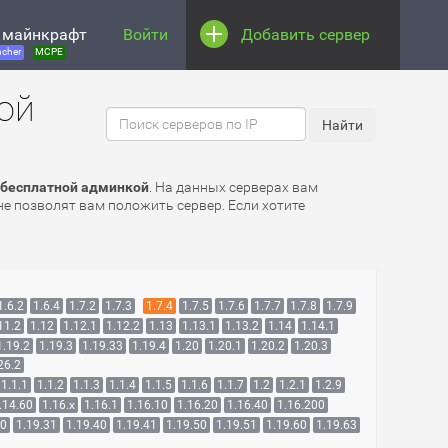
 майнкрафт
Войти
Добавить сервер
cher
MCPE
ой
 бесплатной админкой
. На данных серверах вам
е позволят вам положить сервер. Если хотите
1.6.2
1.6.4
1.7.2
1.7.3
1.7.4
1.7.5
1.7.6
1.7.7
1.7.8
1.7.9
11.2
1.12
1.12.1
1.12.2
1.13
1.13.1
1.13.2
1.14
1.14.1
1.19.2
1.19.3
1.19.33
1.19.4
1.20
1.20.1
1.20.2
1.20.3
26.2
1.1.1
1.1.2
1.1.3
1.1.4
1.1.5
1.1.6
1.1.7
1.2
1.2.1
1.2.9
.14.60
1.16.x
1.16.1
1.16.10
1.16.20
1.16.40
1.16.200
30
1.19.31
1.19.40
1.19.41
1.19.50
1.19.51
1.19.60
1.19.63