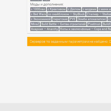
Моды и дополнения:
с 1000лвл
c Креативом
с Дюпом
с модами
с мини 
с Bed Wars
со скайблоком — SkyBlock
Сталкер — Stalke
с Экономикой
пиратские
PVE
Зомби апокалипсис
с
MineZ
Build Battle — Битва строителей
Pixelmon
BuildC
Анархия — Anarchy
Копы и заключённые — Cops and Ro
Серверов по заданным параметрам не найдено. Со