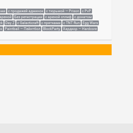
ами
с продажей админок
с тюрьмой — Prison
с PvP
 ареной
Без регистрации
с ареной сплиф
с донатом
ck
Day Z
с Galacticraft
с прятками
с TNT Run
Egg Wars
як
Paintball — Пейнтбол
BlockParty
Хардкор — Hardcore