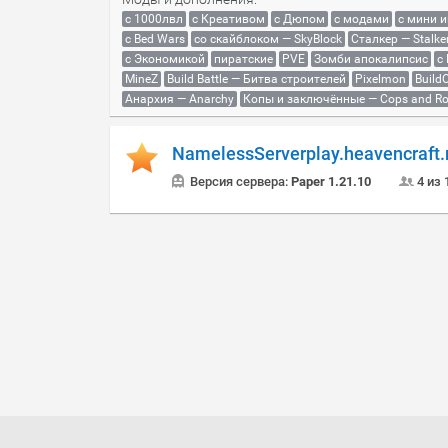
с 1000лвл
c Креативом
с Дюпом
с модами
с мини 
с Bed Wars
со скайблоком — SkyBlock
Сталкер — Stalke
с Экономикой
пиратские
PVE
Зомби апокалипсис
с
MineZ
Build Battle — Битва строителей
Pixelmon
BuildC
Анархия — Anarchy
Копы и заключённые — Cops and Ro
NamelessServerplay.heavencraft.
Версия сервера:
Paper 1.21.10
4 из 