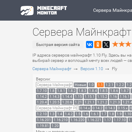
Сервера Майнкр
Сервера Майнкрафт 
Быстрая версия сайта
IP адреса серверов майнкрафт 1.10 Fly. Здесь вы н
выбирай сервер и воплощай мечту всех людей — св
→
→
Сервера Майнкрафт
Версия 1.10
Fly
Версии:
Сервера Майнкрафт
Новые
1.0
1.1
1.2.1
1.2.2
1.2
1.7.10
1.8
1.8.1
1.8.2
1.8.3
1.8.4
1.8.5
1.8.6
1.8.7
1.14.2
1.14.3
1.14.4
1.15
1.15.1
1.15.2
1.16
1.16.1
1.20.4
1.20.5
1.20.6
1.21
1.21.1
1.21.2
1.21.3
1.21.
Сервера Майнкрафт PE
0.14.x
0.14.2
0.14.3
0.15.x
0
1.2.10
1.3
1.4
1.4.2
1.5
1.6
1.6.1
1.7
1.8
1.9
1.10
1.16.201
1.16.210
1.16.220
1.16.221
1.17
1.17.10
1.
1.19.81
1.20
Моды и дополнения: