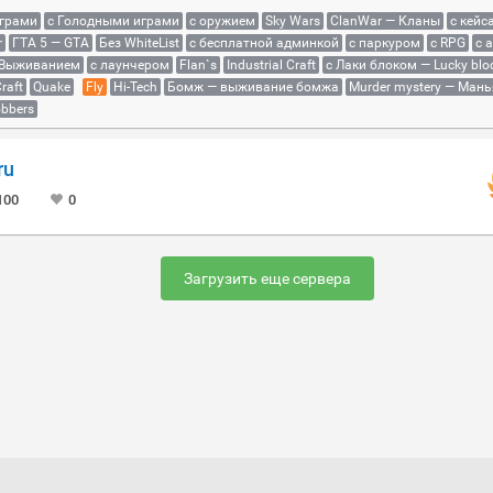
играми
с Голодными играми
с оружием
Sky Wars
ClanWar — Кланы
с кейс
r
ГТА 5 — GTA
Без WhiteList
с бесплатной админкой
с паркуром
с RPG
с 
 Выживанием
с лаунчером
Flan`s
Industrial Craft
с Лаки блоком — Lucky blo
raft
Quake
Fly
Hi-Tech
Бомж — выживание бомжа
Murder mystery — Мань
bbers
ru
100
0
Загрузить еще сервера