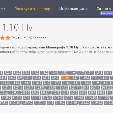
афт
Раскрутить сервер
Информация
Скачать
MoonLaun
1.10 Fly
Рейтинг:
5
/
5
Голосов:
1
айдете таблицу с
серверами Майнкрафт 1.10 Fly
. Любишь летать, но
ободные полёты тебя ждут на этих серверах майнкрафт, скорее захо
.3
1.2.4
1.2.5
1.3.1
1.3.2
1.4.2
1.4.4
1.4.5
1.4.6
1.4.7
1.5.1
1.5.2
1.6.1
1.8.8
1.8.9
1.9
1.9.1
1.9.2
1.9.3
1.9.4
1.10
1.10.1
1.10.2
1.11
1.11.1
1
1.16.2
1.16.3
1.16.4
1.16.5
1.17
1.17.1
1.18
1.18.1
1.18.2
1.19
1.19.1
4
1.21.5
1.21.6
1.21.7
1.21.8
1.21.9
1.21.10
1.21.11
26.1
26.1.1
26.1.2
.16.x
1.0.0
1.0.0.16
1.0.2
1.0.2.1
1.0.3
1.0.4
1.0.5
1.0.6
1.0.7
1.0.9
1.1
1.10.0
1.10.1
1.11
1.11.1
1.12.0
1.13.0
1.14.x
1.14.1
1.14.20
1.14.30
1
17.30
1.17.34
1.17.40
1.17.41
1.18
1.19.0
1.19.10
1.19.20
1.19.22
1.19.