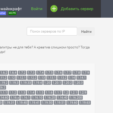
 майнкрафт
Войти
Добавить сервер
cher
MCPE
 элитры не для тебя? А креатив слишком просто? Тогда
ди!
1.6.2
1.6.4
1.7.2
1.7.3
1.7.4
1.7.5
1.7.6
1.7.7
1.7.8
1.7.9
.11.2
1.12
1.12.1
1.12.2
1.13
1.13.1
1.13.2
1.14
1.14.1
1.19.2
1.19.3
1.19.33
1.19.4
1.20
1.20.1
1.20.2
1.20.3
26.2
1.1.1
1.1.2
1.1.3
1.1.4
1.1.5
1.1.6
1.1.7
1.2
1.2.1
1.2.9
.14.60
1.16.x
1.16.1
1.16.10
1.16.20
1.16.40
1.16.200
30
1.19.31
1.19.40
1.19.41
1.19.50
1.19.51
1.19.60
1.19.63