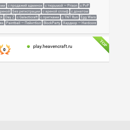
ами
с продажей админок
с тюрьмой — Prison
с PvP
ареной
Без регистрации
с ареной сплиф
с донатом
ck
Day Z
с Galacticraft
с прятками
с TNT Run
Egg Wars
як
Paintball — Пейнтбол
BlockParty
Хардкор — Hardcore
play.heavencraft.ru
0