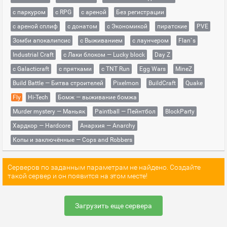
с паркуром
с RPG
с ареной
Без регистрации
с ареной сплиф
с донатом
с Экономикой
пиратские
PVE
Зомби апокалипсис
с Выживанием
с лаунчером
Flan`s
Industrial Craft
с Лаки блоком — Lucky block
Day Z
с Galacticraft
с прятками
с TNT Run
Egg Wars
MineZ
Build Battle — Битва строителей
Pixelmon
BuildCraft
Quake
Fly
Hi-Tech
Бомж — выживание бомжа
Murder mystery — Маньяк
Paintball — Пейнтбол
BlockParty
Хардкор — Hardcore
Анархия — Anarchy
Копы и заключённые — Cops and Robbers
Серверов по заданным параметрам не найдено. Создайте
такой сервер и он появится на этом месте!
Загрузить еще сервера