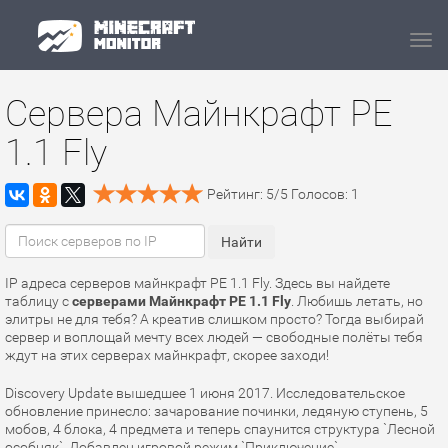
Navi
Сервера Майнкрафт PE
1.1 Fly
Рейтинг:
5
/
5
Голосов:
1
IP адреса серверов майнкрафт PE 1.1 Fly. Здесь вы найдете
таблицу с
серверами Майнкрафт PE 1.1 Fly
. Любишь летать, но
элитры не для тебя? А креатив слишком просто? Тогда выбирай
сервер и воплощай мечту всех людей — свободные полёты тебя
ждут на этих серверах майнкрафт, скорее заходи!
Discovery Update вышедшее 1 июня 2017. Исследовательское
обновление принесло: зачарование починки, ледяную ступень, 5
мобов, 4 блока, 4 предмета и теперь спаунится структура `Лесной
особняк`. Добавлен игровой режим `Приключение`