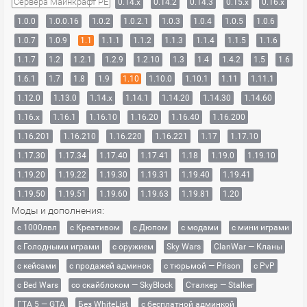
Сервера Майнкрафт PE
0.14.x
0.14.2
0.14.3
0.15.x
0.16.x
1.0.0
1.0.0.16
1.0.2
1.0.2.1
1.0.3
1.0.4
1.0.5
1.0.6
1.0.7
1.0.9
1.1
1.1.1
1.1.2
1.1.3
1.1.4
1.1.5
1.1.6
1.1.7
1.2
1.2.1
1.2.9
1.2.10
1.3
1.4
1.4.2
1.5
1.6
1.6.1
1.7
1.8
1.9
1.10
1.10.0
1.10.1
1.11
1.11.1
1.12.0
1.13.0
1.14.x
1.14.1
1.14.20
1.14.30
1.14.60
1.16.x
1.16.1
1.16.10
1.16.20
1.16.40
1.16.200
1.16.201
1.16.210
1.16.220
1.16.221
1.17
1.17.10
1.17.30
1.17.34
1.17.40
1.17.41
1.18
1.19.0
1.19.10
1.19.20
1.19.22
1.19.30
1.19.31
1.19.40
1.19.41
1.19.50
1.19.51
1.19.60
1.19.63
1.19.81
1.20
Моды и дополнения:
с 1000лвл
c Креативом
с Дюпом
с модами
с мини играми
с Голодными играми
с оружием
Sky Wars
ClanWar — Кланы
с кейсами
с продажей админок
с тюрьмой — Prison
с PvP
с Bed Wars
со скайблоком — SkyBlock
Сталкер — Stalker
ГТА 5 — GTA
Без WhiteList
с бесплатной админкой