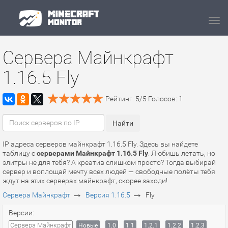
Navi
Сервера Майнкрафт
1.16.5 Fly
Рейтинг:
5
/
5
Голосов:
1
IP адреса серверов майнкрафт 1.16.5 Fly. Здесь вы найдете
таблицу с
серверами Майнкрафт 1.16.5 Fly
. Любишь летать, но
элитры не для тебя? А креатив слишком просто? Тогда выбирай
сервер и воплощай мечту всех людей — свободные полёты тебя
ждут на этих серверах майнкрафт, скорее заходи!
→
→
Сервера Майнкрафт
Версия 1.16.5
Fly
Версии:
Сервера Майнкрафт
Новые
1.0
1.1
1.2.1
1.2.2
1.2.3