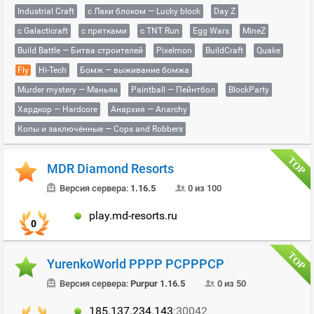
Industrial Craft
с Лаки блоком — Lucky block
Day Z
с Galacticraft
с прятками
с TNT Run
Egg Wars
MineZ
Build Battle — Битва строителей
Pixelmon
BuildCraft
Quake
Fly
Hi-Tech
Бомж — выживание бомжа
Murder mystery — Маньяк
Paintball — Пейнтбол
BlockParty
Хардкор — Hardcore
Анархия — Anarchy
Копы и заключённые — Cops and Robbers
MDR Diamond Resorts
Версия сервера:
1.16.5
0 из 100
play.md-resorts.ru
0
YurenkoWorld РРРР РСРРРСР
Версия сервера:
Purpur 1.16.5
0 из 50
185.137.234.143
:30042