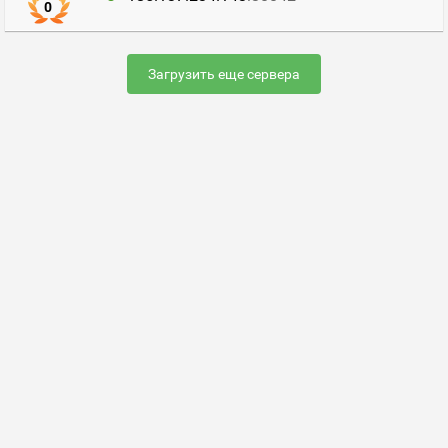
0
Загрузить еще сервера
Раскрутить сервер
FAQ по настройке сервера
Добавить сервер
Контакты
Карта сайта