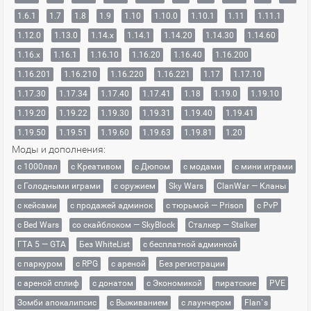
1.6.1
1.7
1.8
1.9
1.10
1.10.0
1.10.1
1.11
1.11.1
1.12.0
1.13.0
1.14.x
1.14.1
1.14.20
1.14.30
1.14.60
1.16.x
1.16.1
1.16.10
1.16.20
1.16.40
1.16.200
1.16.201
1.16.210
1.16.220
1.16.221
1.17
1.17.10
1.17.30
1.17.34
1.17.40
1.17.41
1.18
1.19.0
1.19.10
1.19.20
1.19.22
1.19.30
1.19.31
1.19.40
1.19.41
1.19.50
1.19.51
1.19.60
1.19.63
1.19.81
1.20
Моды и дополнения:
с 1000лвл
c Креативом
с Дюпом
с модами
с мини играми
с Голодными играми
с оружием
Sky Wars
ClanWar — Кланы
с кейсами
с продажей админок
с тюрьмой — Prison
с PvP
с Bed Wars
со скайблоком — SkyBlock
Сталкер — Stalker
ГТА 5 — GTA
Без WhiteList
с бесплатной админкой
с паркуром
с RPG
с ареной
Без регистрации
с ареной сплиф
с донатом
с Экономикой
пиратские
PVE
Зомби апокалипсис
с Выживанием
с лаунчером
Flan`s