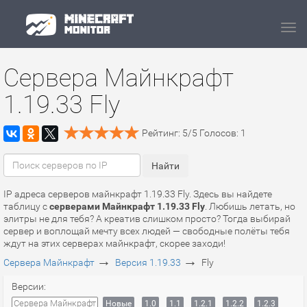
Navi
Сервера Майнкрафт
1.19.33 Fly
Рейтинг:
5
/
5
Голосов:
1
IP адреса серверов майнкрафт 1.19.33 Fly. Здесь вы найдете
таблицу с
серверами Майнкрафт 1.19.33 Fly
. Любишь летать, но
элитры не для тебя? А креатив слишком просто? Тогда выбирай
сервер и воплощай мечту всех людей — свободные полёты тебя
ждут на этих серверах майнкрафт, скорее заходи!
→
→
Сервера Майнкрафт
Версия 1.19.33
Fly
Версии:
Сервера Майнкрафт
Новые
1.0
1.1
1.2.1
1.2.2
1.2.3