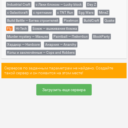
Industrial Craft
с Лаки блоком — Lucky block
Day Z
с Galacticraft
с прятками
с TNT Run
Egg Wars
MineZ
Build Battle — Битва строителей
Pixelmon
BuildCraft
Quake
Fly
Hi-Tech
Бомж — выживание бомжа
Murder mystery — Маньяк
Paintball — Пейнтбол
BlockParty
Хардкор — Hardcore
Анархия — Anarchy
Копы и заключённые — Cops and Robbers
Серверов по заданным параметрам не найдено. Создайте
такой сервер и он появится на этом месте!
Загрузить еще сервера