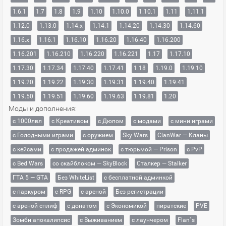
1.6.1
1.7
1.8
1.9
1.10
1.10.0
1.10.1
1.11
1.11.1
1.12.0
1.13.0
1.14.x
1.14.1
1.14.20
1.14.30
1.14.60
1.16.x
1.16.1
1.16.10
1.16.20
1.16.40
1.16.200
1.16.201
1.16.210
1.16.220
1.16.221
1.17
1.17.10
1.17.30
1.17.34
1.17.40
1.17.41
1.18
1.19.0
1.19.10
1.19.20
1.19.22
1.19.30
1.19.31
1.19.40
1.19.41
1.19.50
1.19.51
1.19.60
1.19.63
1.19.81
1.20
Моды и дополнения:
с 1000лвл
c Креативом
с Дюпом
с модами
с мини играми
с Голодными играми
с оружием
Sky Wars
ClanWar — Кланы
с кейсами
с продажей админок
с тюрьмой — Prison
с PvP
с Bed Wars
со скайблоком — SkyBlock
Сталкер — Stalker
ГТА 5 — GTA
Без WhiteList
с бесплатной админкой
с паркуром
с RPG
с ареной
Без регистрации
с ареной сплиф
с донатом
с Экономикой
пиратские
PVE
Зомби апокалипсис
с Выживанием
с лаунчером
Flan`s