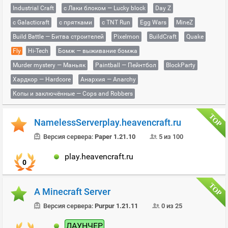
Industrial Craft
с Лаки блоком — Lucky block
Day Z
с Galacticraft
с прятками
с TNT Run
Egg Wars
MineZ
Build Battle — Битва строителей
Pixelmon
BuildCraft
Quake
Fly
Hi-Tech
Бомж — выживание бомжа
Murder mystery — Маньяк
Paintball — Пейнтбол
BlockParty
Хардкор — Hardcore
Анархия — Anarchy
Копы и заключённые — Cops and Robbers
NamelessServerplay.heavencraft.ru
Версия сервера:
Paper 1.21.10
5 из 100
play.heavencraft.ru
0
A Minecraft Server
Версия сервера:
Purpur 1.21.11
0 из 25
ЛАУНЧЕР