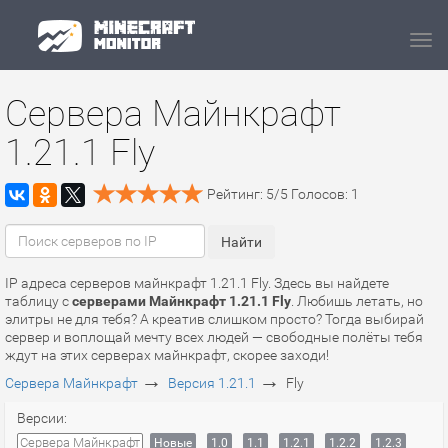
Navi
Сервера Майнкрафт
1.21.1 Fly
Рейтинг:
5
/
5
Голосов:
1
IP адреса серверов майнкрафт 1.21.1 Fly. Здесь вы найдете
таблицу с
серверами Майнкрафт 1.21.1 Fly
. Любишь летать, но
элитры не для тебя? А креатив слишком просто? Тогда выбирай
сервер и воплощай мечту всех людей — свободные полёты тебя
ждут на этих серверах майнкрафт, скорее заходи!
→
→
Сервера Майнкрафт
Версия 1.21.1
Fly
Версии:
Сервера Майнкрафт
Новые
1.0
1.1
1.2.1
1.2.2
1.2.3