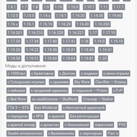
1.6.1
1.7
1.8
1.9
1.10
1.10.0
1.10.1
1.11
1.11.1
1.12.0
1.13.0
1.14.x
1.14.1
1.14.20
1.14.30
1.14.60
1.16.x
1.16.1
1.16.10
1.16.20
1.16.40
1.16.200
1.16.201
1.16.210
1.16.220
1.16.221
1.17
1.17.10
1.17.30
1.17.34
1.17.40
1.17.41
1.18
1.19.0
1.19.10
1.19.20
1.19.22
1.19.30
1.19.31
1.19.40
1.19.41
1.19.50
1.19.51
1.19.60
1.19.63
1.19.81
1.20
Моды и дополнения:
с 1000лвл
c Креативом
с Дюпом
с модами
с мини играми
с Голодными играми
с оружием
Sky Wars
ClanWar — Кланы
с кейсами
с продажей админок
с тюрьмой — Prison
с PvP
с Bed Wars
со скайблоком — SkyBlock
Сталкер — Stalker
ГТА 5 — GTA
Без WhiteList
с бесплатной админкой
с паркуром
с RPG
с ареной
Без регистрации
с ареной сплиф
с донатом
с Экономикой
пиратские
PVE
Зомби апокалипсис
с Выживанием
с лаунчером
Flan`s