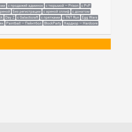
ами
с продажей админок
с тюрьмой — Prison
с PvP
ареной
Без регистрации
с ареной сплиф
с донатом
ck
Day Z
с Galacticraft
с прятками
с TNT Run
Egg Wars
як
Paintball — Пейнтбол
BlockParty
Хардкор — Hardcore