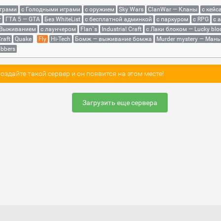
играми
с Голодными играми
с оружием
Sky Wars
ClanWar — Кланы
с кейс
r
ГТА 5 — GTA
Без WhiteList
с бесплатной админкой
с паркуром
с RPG
с 
 Выживанием
с лаунчером
Flan`s
Industrial Craft
с Лаки блоком — Lucky blo
raft
Quake
Fly
Hi-Tech
Бомж — выживание бомжа
Murder mystery — Мань
bbers
здайте такой сервер и он появится на этом месте!
Загрузить еще сервера