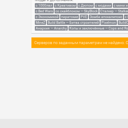
с 1000лвл
c Креативом
с Дюпом
с модами
с мини 
с Bed Wars
со скайблоком — SkyBlock
Сталкер — Stalke
с Экономикой
пиратские
PVE
Зомби апокалипсис
с
MineZ
Build Battle — Битва строителей
Pixelmon
BuildC
Анархия — Anarchy
Копы и заключённые — Cops and Ro
Серверов по заданным параметрам не найдено. Со