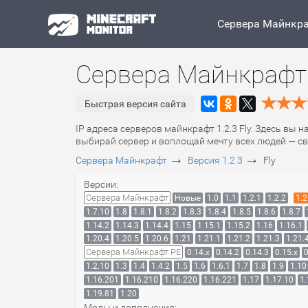
Сервера Майнкр
Сервера Майнкрафт 1
Быстрая версия сайта
IP адреса серверов майнкрафт 1.2.3 Fly. Здесь вы н
выбирай сервер и воплощай мечту всех людей — св
→
→
Сервера Майнкрафт
Версия 1.2.3
Fly
Версии:
Сервера Майнкрафт
Новые
1.0
1.1
1.2.1
1.2.2
1.2
1.7.10
1.8
1.8.1
1.8.2
1.8.3
1.8.4
1.8.5
1.8.6
1.8.7
1.14.2
1.14.3
1.14.4
1.15
1.15.1
1.15.2
1.16
1.16.1
1.20.4
1.20.5
1.20.6
1.21
1.21.1
1.21.2
1.21.3
1.21.
Сервера Майнкрафт PE
0.14.x
0.14.2
0.14.3
0.15.x
0
1.2.10
1.3
1.4
1.4.2
1.5
1.6
1.6.1
1.7
1.8
1.9
1.10
1.16.201
1.16.210
1.16.220
1.16.221
1.17
1.17.10
1.
1.19.81
1.20
Моды и дополнения: