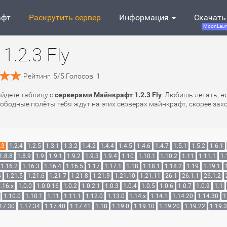
афт
Раскрутить сервер
Информация
Скачать
MoonLaun
.2.3 Fly
Рейтинг:
5
/
5
Голосов:
1
айдете таблицу с
серверами Майнкрафт 1.2.3 Fly
. Любишь летать, н
ободные полёты тебя ждут на этих серверах майнкрафт, скорее захо
.3
1.2.4
1.2.5
1.3.1
1.3.2
1.4.2
1.4.4
1.4.5
1.4.6
1.4.7
1.5.1
1.5.2
1.6.1
1.8.8
1.8.9
1.9
1.9.1
1.9.2
1.9.3
1.9.4
1.10
1.10.1
1.10.2
1.11
1.11.1
1.
1.16.2
1.16.3
1.16.4
1.16.5
1.17
1.17.1
1.18
1.18.1
1.18.2
1.19
1.19.1
4
1.21.5
1.21.6
1.21.7
1.21.8
1.21.9
1.21.10
1.21.11
26.1
26.1.1
26.1.2
.16.x
1.0.0
1.0.0.16
1.0.2
1.0.2.1
1.0.3
1.0.4
1.0.5
1.0.6
1.0.7
1.0.9
1.1
1.10.0
1.10.1
1.11
1.11.1
1.12.0
1.13.0
1.14.x
1.14.1
1.14.20
1.14.30
1
17.30
1.17.34
1.17.40
1.17.41
1.18
1.19.0
1.19.10
1.19.20
1.19.22
1.19.