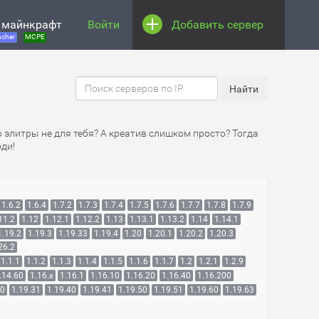
 майнкрафт
Войти
Добавить сервер
cher
MCPE
о элитры не для тебя? А креатив слишком просто? Тогда
ди!
1.6.2
1.6.4
1.7.2
1.7.3
1.7.4
1.7.5
1.7.6
1.7.7
1.7.8
1.7.9
11.2
1.12
1.12.1
1.12.2
1.13
1.13.1
1.13.2
1.14
1.14.1
1.19.2
1.19.3
1.19.33
1.19.4
1.20
1.20.1
1.20.2
1.20.3
26.2
1.1.1
1.1.2
1.1.3
1.1.4
1.1.5
1.1.6
1.1.7
1.2
1.2.1
1.2.9
.14.60
1.16.x
1.16.1
1.16.10
1.16.20
1.16.40
1.16.200
30
1.19.31
1.19.40
1.19.41
1.19.50
1.19.51
1.19.60
1.19.63