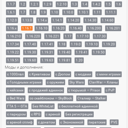
1.1.7
1.2
1.2.1
1.2.9
1.2.10
1.3
1.4
1.4.2
1.5
1.6
1.6.1
1.7
1.8
1.9
1.10
1.10.0
1.10.1
1.11
1.11.1
1.12.0
1.13.0
1.14.x
1.14.1
1.14.20
1.14.30
1.14.60
1.16.x
1.16.1
1.16.10
1.16.20
1.16.40
1.16.200
1.16.201
1.16.210
1.16.220
1.16.221
1.17
1.17.10
1.17.30
1.17.34
1.17.40
1.17.41
1.18
1.19.0
1.19.10
1.19.20
1.19.22
1.19.30
1.19.31
1.19.40
1.19.41
1.19.50
1.19.51
1.19.60
1.19.63
1.19.81
1.20
Моды и дополнения:
с 1000лвл
c Креативом
с Дюпом
с модами
с мини играми
с Голодными играми
с оружием
Sky Wars
ClanWar — Кланы
с кейсами
с продажей админок
с тюрьмой — Prison
с PvP
с Bed Wars
со скайблоком — SkyBlock
Сталкер — Stalker
ГТА 5 — GTA
Без WhiteList
с бесплатной админкой
с паркуром
с RPG
с ареной
Без регистрации
с ареной сплиф
с донатом
с Экономикой
пиратские
PVE