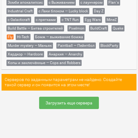
Зомби апокалипсис
с Выживанием
с лаунчером
Flan`s
Industrial Craft
с Лаки блоком — Lucky block
Day Z
с Galacticraft
с прятками
с TNT Run
Egg Wars
MineZ
Build Battle — Битва строителей
Pixelmon
BuildCraft
Quake
Fly
Hi-Tech
Бомж — выживание бомжа
Murder mystery — Маньяк
Paintball — Пейнтбол
BlockParty
Хардкор — Hardcore
Анархия — Anarchy
Копы и заключённые — Cops and Robbers
Серверов по заданным параметрам не найдено. Создайте
такой сервер и он появится на этом месте!
Загрузить еще сервера