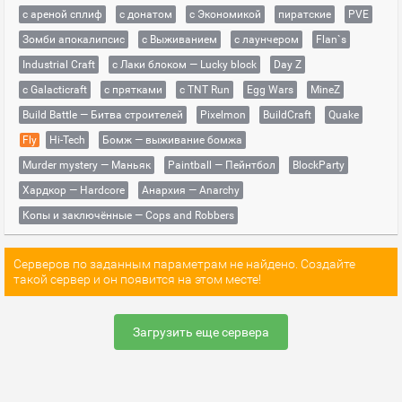
с ареной сплиф
с донатом
с Экономикой
пиратские
PVE
Зомби апокалипсис
с Выживанием
с лаунчером
Flan`s
Industrial Craft
с Лаки блоком — Lucky block
Day Z
с Galacticraft
с прятками
с TNT Run
Egg Wars
MineZ
Build Battle — Битва строителей
Pixelmon
BuildCraft
Quake
Fly
Hi-Tech
Бомж — выживание бомжа
Murder mystery — Маньяк
Paintball — Пейнтбол
BlockParty
Хардкор — Hardcore
Анархия — Anarchy
Копы и заключённые — Cops and Robbers
Серверов по заданным параметрам не найдено. Создайте
такой сервер и он появится на этом месте!
Загрузить еще сервера