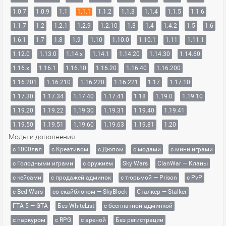
1.0.7
1.0.9
1.1
1.1.1
1.1.2
1.1.3
1.1.4
1.1.5
1.1.6
1.1.7
1.2
1.2.1
1.2.9
1.2.10
1.3
1.4
1.4.2
1.5
1.6
1.6.1
1.7
1.8
1.9
1.10
1.10.0
1.10.1
1.11
1.11.1
1.12.0
1.13.0
1.14.x
1.14.1
1.14.20
1.14.30
1.14.60
1.16.x
1.16.1
1.16.10
1.16.20
1.16.40
1.16.200
1.16.201
1.16.210
1.16.220
1.16.221
1.17
1.17.10
1.17.30
1.17.34
1.17.40
1.17.41
1.18
1.19.0
1.19.10
1.19.20
1.19.22
1.19.30
1.19.31
1.19.40
1.19.41
1.19.50
1.19.51
1.19.60
1.19.63
1.19.81
1.20
Моды и дополнения:
с 1000лвл
c Креативом
с Дюпом
с модами
с мини играми
с Голодными играми
с оружием
Sky Wars
ClanWar — Кланы
с кейсами
с продажей админок
с тюрьмой — Prison
с PvP
с Bed Wars
со скайблоком — SkyBlock
Сталкер — Stalker
ГТА 5 — GTA
Без WhiteList
с бесплатной админкой
с паркуром
с RPG
с ареной
Без регистрации