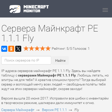
Navi
Сервера Майнкрафт PE
1.1.1 Fly
Рейтинг:
5
/
5
Голосов:
1
IP адреса серверов майнкрафт PE 1.1.1 Fly. Здесь вы найдете
таблицу с
серверами Майнкрафт PE 1.1.1 Fly
. Любишь летать, но
элитры не для тебя? А креатив слишком просто? Тогда выбирай
сервер и воплощай мечту всех людей — свободные полёты тебя
ждут на этих серверах майнкрафт, скорее заходи!
Версия вышла 20 июня 2017. Исправили все шибки с инвентарём
в творческом режиме, шалкерам дали иммунитет к огню.
→
→
Сервера Майнкрафт
Версия PE 1.1.1
Fly