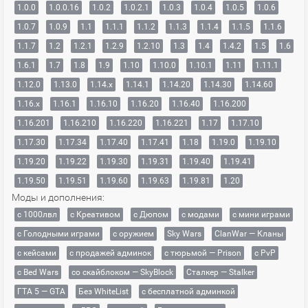
1.0.0
1.0.0.16
1.0.2
1.0.2.1
1.0.3
1.0.4
1.0.5
1.0.6
1.0.7
1.0.9
1.1
1.1.1
1.1.2
1.1.3
1.1.4
1.1.5
1.1.6
1.1.7
1.2
1.2.1
1.2.9
1.2.10
1.3
1.4
1.4.2
1.5
1.6
1.6.1
1.7
1.8
1.9
1.10
1.10.0
1.10.1
1.11
1.11.1
1.12.0
1.13.0
1.14.x
1.14.1
1.14.20
1.14.30
1.14.60
1.16.x
1.16.1
1.16.10
1.16.20
1.16.40
1.16.200
1.16.201
1.16.210
1.16.220
1.16.221
1.17
1.17.10
1.17.30
1.17.34
1.17.40
1.17.41
1.18
1.19.0
1.19.10
1.19.20
1.19.22
1.19.30
1.19.31
1.19.40
1.19.41
1.19.50
1.19.51
1.19.60
1.19.63
1.19.81
1.20
Моды и дополнения:
с 1000лвл
c Креативом
с Дюпом
с модами
с мини играми
с Голодными играми
с оружием
Sky Wars
ClanWar — Кланы
с кейсами
с продажей админок
с тюрьмой — Prison
с PvP
с Bed Wars
со скайблоком — SkyBlock
Сталкер — Stalker
ГТА 5 — GTA
Без WhiteList
с бесплатной админкой