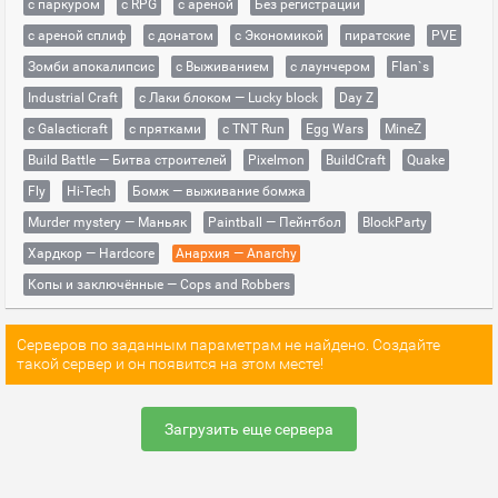
с паркуром
с RPG
с ареной
Без регистрации
с ареной сплиф
с донатом
с Экономикой
пиратские
PVE
Зомби апокалипсис
с Выживанием
с лаунчером
Flan`s
Industrial Craft
с Лаки блоком — Lucky block
Day Z
с Galacticraft
с прятками
с TNT Run
Egg Wars
MineZ
Build Battle — Битва строителей
Pixelmon
BuildCraft
Quake
Fly
Hi-Tech
Бомж — выживание бомжа
Murder mystery — Маньяк
Paintball — Пейнтбол
BlockParty
Хардкор — Hardcore
Анархия — Anarchy
Копы и заключённые — Cops and Robbers
Серверов по заданным параметрам не найдено. Создайте
такой сервер и он появится на этом месте!
Загрузить еще сервера