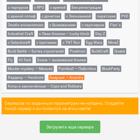
с паркуром
с RPG
с ареной
Без регистрации
с ареной сплиф
с донатом
с Экономикой
пиратские
PVE
Зомби апокалипсис
с Выживанием
с лаунчером
Flan`s
Industrial Craft
с Лаки блоком — Lucky block
Day Z
с Galacticraft
с прятками
с TNT Run
Egg Wars
MineZ
Build Battle — Битва строителей
Pixelmon
BuildCraft
Quake
Fly
Hi-Tech
Бомж — выживание бомжа
Murder mystery — Маньяк
Paintball — Пейнтбол
BlockParty
Хардкор — Hardcore
Анархия — Anarchy
Копы и заключённые — Cops and Robbers
Серверов по заданным параметрам не найдено. Создайте
такой сервер и он появится на этом месте!
Загрузить еще сервера