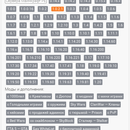
Сервера Майнкрафт PE
0.14.x
0.14.2
0.14.3
0.15.x
0.16.x
1.0.0
1.0.0.16
1.0.2
1.0.2.1
1.0.3
1.0.4
1.0.5
1.0.6
1.0.7
1.0.9
1.1
1.1.1
1.1.2
1.1.3
1.1.4
1.1.5
1.1.6
1.1.7
1.2
1.2.1
1.2.9
1.2.10
1.3
1.4
1.4.2
1.5
1.6
1.6.1
1.7
1.8
1.9
1.10
1.10.0
1.10.1
1.11
1.11.1
1.12.0
1.13.0
1.14.x
1.14.1
1.14.20
1.14.30
1.14.60
1.16.x
1.16.1
1.16.10
1.16.20
1.16.40
1.16.200
1.16.201
1.16.210
1.16.220
1.16.221
1.17
1.17.10
1.17.30
1.17.34
1.17.40
1.17.41
1.18
1.19.0
1.19.10
1.19.20
1.19.22
1.19.30
1.19.31
1.19.40
1.19.41
1.19.50
1.19.51
1.19.60
1.19.63
1.19.81
1.20
Моды и дополнения:
с 1000лвл
c Креативом
с Дюпом
с модами
с мини играми
с Голодными играми
с оружием
Sky Wars
ClanWar — Кланы
с кейсами
с продажей админок
с тюрьмой — Prison
с PvP
с Bed Wars
со скайблоком — SkyBlock
Сталкер — Stalker
ГТА 5 — GTA
Без WhiteList
с бесплатной админкой