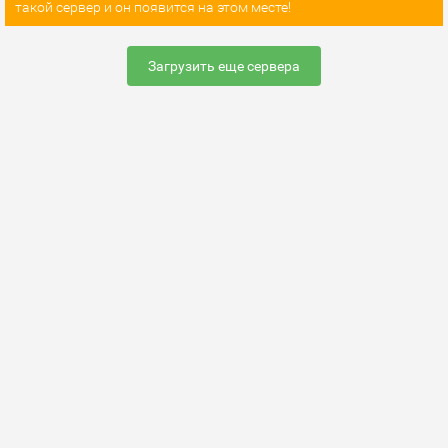
такой сервер и он появится на этом месте!
Загрузить еще сервера
Раскрутить сервер
FAQ по настройке сервера
Добавить сервер
Контакты
Карта сайта