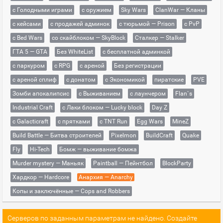
с Голодными играми
с оружием
Sky Wars
ClanWar — Кланы
с кейсами
с продажей админок
с тюрьмой — Prison
с PvP
с Bed Wars
со скайблоком — SkyBlock
Сталкер — Stalker
ГТА 5 — GTA
Без WhiteList
с бесплатной админкой
с паркуром
с RPG
с ареной
Без регистрации
с ареной сплиф
с донатом
с Экономикой
пиратские
PVE
Зомби апокалипсис
с Выживанием
с лаунчером
Flan`s
Industrial Craft
с Лаки блоком — Lucky block
Day Z
с Galacticraft
с прятками
с TNT Run
Egg Wars
MineZ
Build Battle — Битва строителей
Pixelmon
BuildCraft
Quake
Fly
Hi-Tech
Бомж — выживание бомжа
Murder mystery — Маньяк
Paintball — Пейнтбол
BlockParty
Хардкор — Hardcore
Анархия — Anarchy
Копы и заключённые — Cops and Robbers
Серверов по заданным параметрам не найдено. Создайте