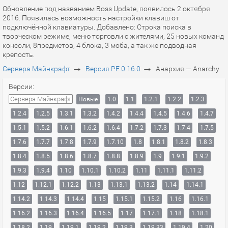
Обновление под названием Boss Update, появилось 2 октября
2016. Появилась возможность настройки клавиш от
подключённой клавиатуры. Добавлено: Строка поиска в
творческом режиме, меню торговли с жителями, 25 новых команд
консоли, 8предметов, 4 блока, 3 моба, а так же подводная
крепость.
→
→
Сервера Майнкрафт
Версия PE 0.16.0
Анархия — Anarchy
Версии:
Сервера Майнкрафт
Новые
1.0
1.1
1.2.1
1.2.2
1.2.3
1.2.4
1.2.5
1.3.1
1.3.2
1.4.2
1.4.4
1.4.5
1.4.6
1.4.7
1.5.1
1.5.2
1.6.1
1.6.2
1.6.4
1.7.2
1.7.3
1.7.4
1.7.5
1.7.6
1.7.7
1.7.8
1.7.9
1.7.10
1.8
1.8.1
1.8.2
1.8.3
1.8.4
1.8.5
1.8.6
1.8.7
1.8.8
1.8.9
1.9
1.9.1
1.9.2
1.9.3
1.9.4
1.10
1.10.1
1.10.2
1.11
1.11.1
1.11.2
1.12
1.12.1
1.12.2
1.13
1.13.1
1.13.2
1.14
1.14.1
1.14.2
1.14.3
1.14.4
1.15
1.15.1
1.15.2
1.16
1.16.1
1.16.2
1.16.3
1.16.4
1.16.5
1.17
1.17.1
1.18
1.18.1
1.18.2
1.19
1.19.1
1.19.2
1.19.3
1.19.33
1.19.4
1.20