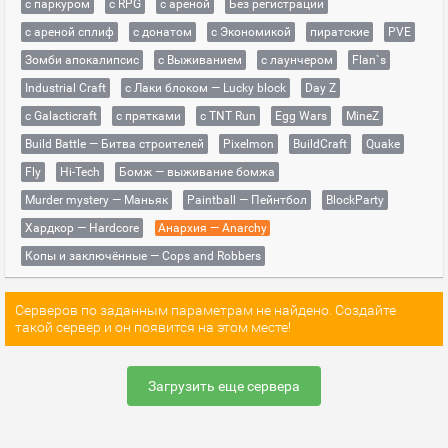
с паркуром
с RPG
с ареной
Без регистрации
с ареной сплиф
с донатом
с Экономикой
пиратские
PVE
Зомби апокалипсис
с Выживанием
с лаунчером
Flan`s
Industrial Craft
с Лаки блоком — Lucky block
Day Z
с Galacticraft
с прятками
с TNT Run
Egg Wars
MineZ
Build Battle — Битва строителей
Pixelmon
BuildCraft
Quake
Fly
Hi-Tech
Бомж — выживание бомжа
Murder mystery — Маньяк
Paintball — Пейнтбол
BlockParty
Хардкор — Hardcore
Анархия — Anarchy
Копы и заключённые — Cops and Robbers
Серверов по заданным параметрам не найдено. Создайте
такой сервер и он появится на этом месте!
Загрузить еще сервера