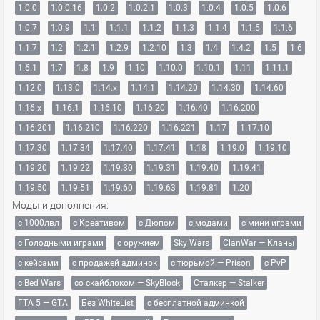
1.0.0
1.0.0.16
1.0.2
1.0.2.1
1.0.3
1.0.4
1.0.5
1.0.6
1.0.7
1.0.9
1.1
1.1.1
1.1.2
1.1.3
1.1.4
1.1.5
1.1.6
1.1.7
1.2
1.2.1
1.2.9
1.2.10
1.3
1.4
1.4.2
1.5
1.6
1.6.1
1.7
1.8
1.9
1.10
1.10.0
1.10.1
1.11
1.11.1
1.12.0
1.13.0
1.14.x
1.14.1
1.14.20
1.14.30
1.14.60
1.16.x
1.16.1
1.16.10
1.16.20
1.16.40
1.16.200
1.16.201
1.16.210
1.16.220
1.16.221
1.17
1.17.10
1.17.30
1.17.34
1.17.40
1.17.41
1.18
1.19.0
1.19.10
1.19.20
1.19.22
1.19.30
1.19.31
1.19.40
1.19.41
1.19.50
1.19.51
1.19.60
1.19.63
1.19.81
1.20
Моды и дополнения:
с 1000лвл
c Креативом
с Дюпом
с модами
с мини играми
с Голодными играми
с оружием
Sky Wars
ClanWar — Кланы
с кейсами
с продажей админок
с тюрьмой — Prison
с PvP
с Bed Wars
со скайблоком — SkyBlock
Сталкер — Stalker
ГТА 5 — GTA
Без WhiteList
с бесплатной админкой