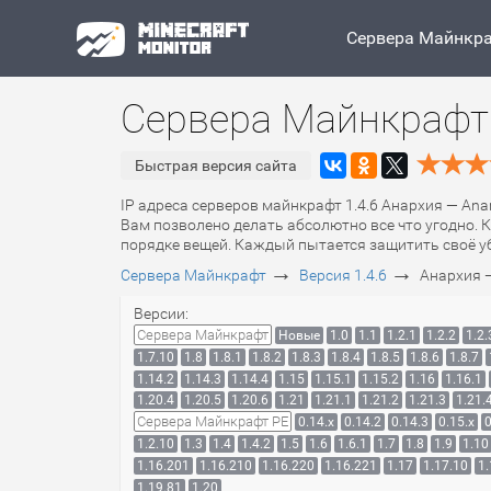
Сервера Майнкр
Сервера Майнкрафт 
Быстрая версия сайта
IP адреса серверов майнкрафт 1.4.6 Анархия — Ana
Вам позволено делать абсолютно все что угодно. К
порядке вещей. Каждый пытается защитить своё уб
→
→
Сервера Майнкрафт
Версия 1.4.6
Анархия 
Версии:
Сервера Майнкрафт
Новые
1.0
1.1
1.2.1
1.2.2
1.2.
1.7.10
1.8
1.8.1
1.8.2
1.8.3
1.8.4
1.8.5
1.8.6
1.8.7
1.14.2
1.14.3
1.14.4
1.15
1.15.1
1.15.2
1.16
1.16.1
1.20.4
1.20.5
1.20.6
1.21
1.21.1
1.21.2
1.21.3
1.21.
Сервера Майнкрафт PE
0.14.x
0.14.2
0.14.3
0.15.x
0
1.2.10
1.3
1.4
1.4.2
1.5
1.6
1.6.1
1.7
1.8
1.9
1.10
1.16.201
1.16.210
1.16.220
1.16.221
1.17
1.17.10
1.
1.19.81
1.20