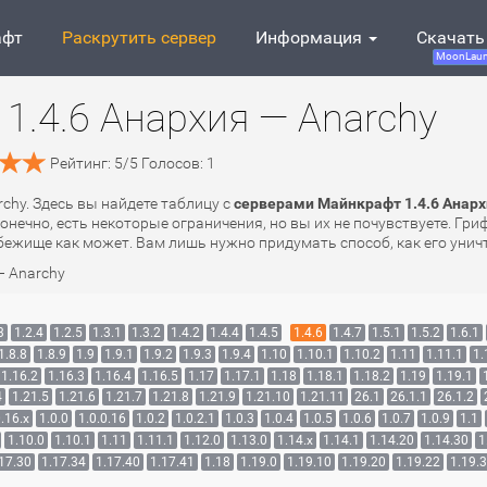
афт
Раскрутить сервер
Информация
Скачать
MoonLaun
1.4.6 Анархия — Anarchy
Рейтинг:
5
/
5
Голосов:
1
rchy. Здесь вы найдете таблицу с
серверами Майнкрафт 1.4.6 Анарх
онечно, есть некоторые ограничения, но вы их не почувствуете. Гр
ежище как может. Вам лишь нужно придумать способ, как его уничт
— Anarchy
3
1.2.4
1.2.5
1.3.1
1.3.2
1.4.2
1.4.4
1.4.5
1.4.6
1.4.7
1.5.1
1.5.2
1.6.1
1.8.8
1.8.9
1.9
1.9.1
1.9.2
1.9.3
1.9.4
1.10
1.10.1
1.10.2
1.11
1.11.1
1.
1.16.2
1.16.3
1.16.4
1.16.5
1.17
1.17.1
1.18
1.18.1
1.18.2
1.19
1.19.1
4
1.21.5
1.21.6
1.21.7
1.21.8
1.21.9
1.21.10
1.21.11
26.1
26.1.1
26.1.2
.16.x
1.0.0
1.0.0.16
1.0.2
1.0.2.1
1.0.3
1.0.4
1.0.5
1.0.6
1.0.7
1.0.9
1.1
1.10.0
1.10.1
1.11
1.11.1
1.12.0
1.13.0
1.14.x
1.14.1
1.14.20
1.14.30
1
17.30
1.17.34
1.17.40
1.17.41
1.18
1.19.0
1.19.10
1.19.20
1.19.22
1.19.