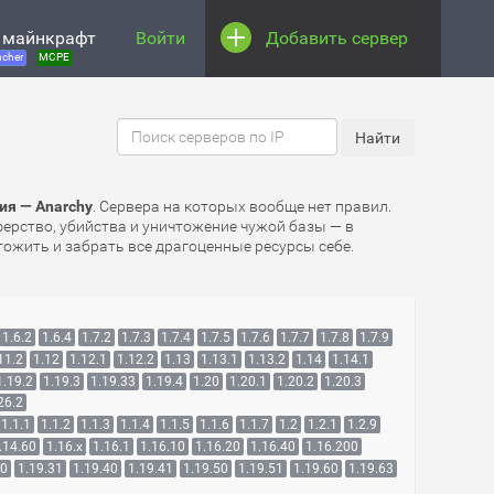
 майнкрафт
Войти
Добавить сервер
cher
MCPE
ия — Anarchy
. Сервера на которых вообще нет правил.
иферство, убийства и уничтожение чужой базы — в
ожить и забрать все драгоценные ресурсы себе.
1.6.2
1.6.4
1.7.2
1.7.3
1.7.4
1.7.5
1.7.6
1.7.7
1.7.8
1.7.9
11.2
1.12
1.12.1
1.12.2
1.13
1.13.1
1.13.2
1.14
1.14.1
1.19.2
1.19.3
1.19.33
1.19.4
1.20
1.20.1
1.20.2
1.20.3
26.2
1.1.1
1.1.2
1.1.3
1.1.4
1.1.5
1.1.6
1.1.7
1.2
1.2.1
1.2.9
.14.60
1.16.x
1.16.1
1.16.10
1.16.20
1.16.40
1.16.200
30
1.19.31
1.19.40
1.19.41
1.19.50
1.19.51
1.19.60
1.19.63