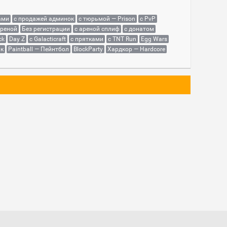
ами
с продажей админок
с тюрьмой — Prison
с PvP
ареной
Без регистрации
с ареной сплиф
с донатом
ck
Day Z
с Galacticraft
с прятками
с TNT Run
Egg Wars
як
Paintball — Пейнтбол
BlockParty
Хардкор — Hardcore