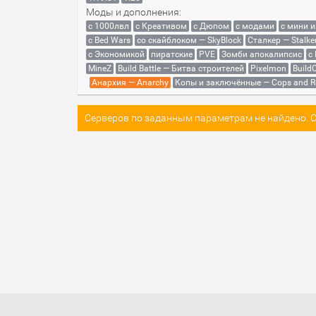
Моды и дополнения:
с 1000лвл
c Креативом
с Дюпом
с модами
с мини 
с Bed Wars
со скайблоком — SkyBlock
Сталкер — Stalke
с Экономикой
пиратские
PVE
Зомби апокалипсис
с
MineZ
Build Battle — Битва строителей
Pixelmon
BuildC
Анархия — Anarchy
Копы и заключённые — Cops and R
Серверов по заданным параметрам не найдено. Со