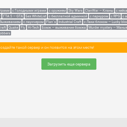
играми
с Голодными играми
с оружием
Sky Wars
ClanWar — Кланы
с кейс
r
ГТА 5 — GTA
Без WhiteList
с бесплатной админкой
с паркуром
с RPG
с 
 Выживанием
с лаунчером
Flan`s
Industrial Craft
с Лаки блоком — Lucky blo
raft
Quake
Fly
Hi-Tech
Бомж — выживание бомжа
Murder mystery — Мань
obbers
здайте такой сервер и он появится на этом месте!
Загрузить еще сервера