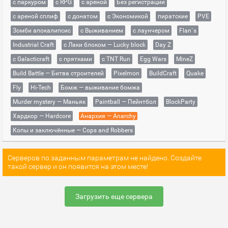
с паркуром
с RPG
с ареной
Без регистрации
с ареной сплиф
с донатом
с Экономикой
пиратские
PVE
Зомби апокалипсис
с Выживанием
с лаунчером
Flan`s
Industrial Craft
с Лаки блоком — Lucky block
Day Z
с Galacticraft
с прятками
с TNT Run
Egg Wars
MineZ
Build Battle — Битва строителей
Pixelmon
BuildCraft
Quake
Fly
Hi-Tech
Бомж — выживание бомжа
Murder mystery — Маньяк
Paintball — Пейнтбол
BlockParty
Хардкор — Hardcore
Анархия — Anarchy
Копы и заключённые — Cops and Robbers
Серверов по заданным параметрам не найдено. Создайте
такой сервер и он появится на этом месте!
Загрузить еще сервера