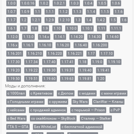
1.0.0
1.0.0.16
1.0.2
1.0.2.1
1.0.3
1.0.4
1.0.5
1.0.6
1.0.7
1.0.9
1.1
1.1.1
1.1.2
1.1.3
1.1.4
1.1.5
1.1.6
1.1.7
1.2
1.2.1
1.2.9
1.2.10
1.3
1.4
1.4.2
1.5
1.6
1.6.1
1.7
1.8
1.9
1.10
1.10.0
1.10.1
1.11
1.11.1
1.12.0
1.13.0
1.14.x
1.14.1
1.14.20
1.14.30
1.14.60
1.16.x
1.16.1
1.16.10
1.16.20
1.16.40
1.16.200
1.16.201
1.16.210
1.16.220
1.16.221
1.17
1.17.10
1.17.30
1.17.34
1.17.40
1.17.41
1.18
1.19.0
1.19.10
1.19.20
1.19.22
1.19.30
1.19.31
1.19.40
1.19.41
1.19.50
1.19.51
1.19.60
1.19.63
1.19.81
1.20
Моды и дополнения:
с 1000лвл
c Креативом
с Дюпом
с модами
с мини играми
с Голодными играми
с оружием
Sky Wars
ClanWar — Кланы
с кейсами
с продажей админок
с тюрьмой — Prison
с PvP
с Bed Wars
со скайблоком — SkyBlock
Сталкер — Stalker
ГТА 5 — GTA
Без WhiteList
с бесплатной админкой