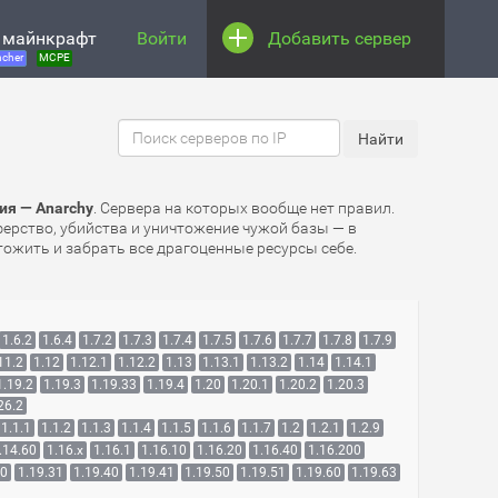
 майнкрафт
Войти
Добавить сервер
cher
MCPE
ия — Anarchy
. Сервера на которых вообще нет правил.
иферство, убийства и уничтожение чужой базы — в
ожить и забрать все драгоценные ресурсы себе.
1.6.2
1.6.4
1.7.2
1.7.3
1.7.4
1.7.5
1.7.6
1.7.7
1.7.8
1.7.9
11.2
1.12
1.12.1
1.12.2
1.13
1.13.1
1.13.2
1.14
1.14.1
1.19.2
1.19.3
1.19.33
1.19.4
1.20
1.20.1
1.20.2
1.20.3
26.2
1.1.1
1.1.2
1.1.3
1.1.4
1.1.5
1.1.6
1.1.7
1.2
1.2.1
1.2.9
.14.60
1.16.x
1.16.1
1.16.10
1.16.20
1.16.40
1.16.200
30
1.19.31
1.19.40
1.19.41
1.19.50
1.19.51
1.19.60
1.19.63