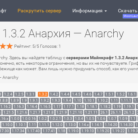
афт
Раскрутить сервер
Информация
Скачать
MoonLaun
1.3.2 Анархия — Anarchy
Рейтинг:
5
/
5
Голосов:
1
rchy. Здесь вы найдете таблицу с
серверами Майнкрафт 1.3.2 Анарх
онечно, есть некоторые ограничения, но вы их не почувствуете. Гр
ежище как может. Вам лишь нужно придумать способ, как его уничт
— Anarchy
3
1.2.4
1.2.5
1.3.1
1.3.2
1.4.2
1.4.4
1.4.5
1.4.6
1.4.7
1.5.1
1.5.2
1.6.1
1.8.8
1.8.9
1.9
1.9.1
1.9.2
1.9.3
1.9.4
1.10
1.10.1
1.10.2
1.11
1.11.1
1.
1.16.2
1.16.3
1.16.4
1.16.5
1.17
1.17.1
1.18
1.18.1
1.18.2
1.19
1.19.1
4
1.21.5
1.21.6
1.21.7
1.21.8
1.21.9
1.21.10
1.21.11
26.1
26.1.1
26.1.2
.16.x
1.0.0
1.0.0.16
1.0.2
1.0.2.1
1.0.3
1.0.4
1.0.5
1.0.6
1.0.7
1.0.9
1.1
1.10.0
1.10.1
1.11
1.11.1
1.12.0
1.13.0
1.14.x
1.14.1
1.14.20
1.14.30
1
17.30
1.17.34
1.17.40
1.17.41
1.18
1.19.0
1.19.10
1.19.20
1.19.22
1.19.