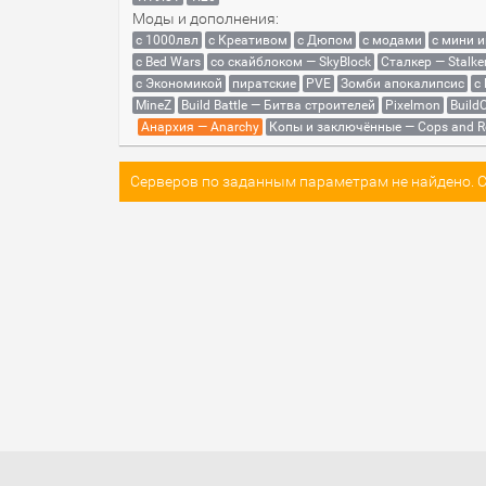
Моды и дополнения:
с 1000лвл
c Креативом
с Дюпом
с модами
с мини 
с Bed Wars
со скайблоком — SkyBlock
Сталкер — Stalke
с Экономикой
пиратские
PVE
Зомби апокалипсис
с
MineZ
Build Battle — Битва строителей
Pixelmon
BuildC
Анархия — Anarchy
Копы и заключённые — Cops and R
Серверов по заданным параметрам не найдено. Со