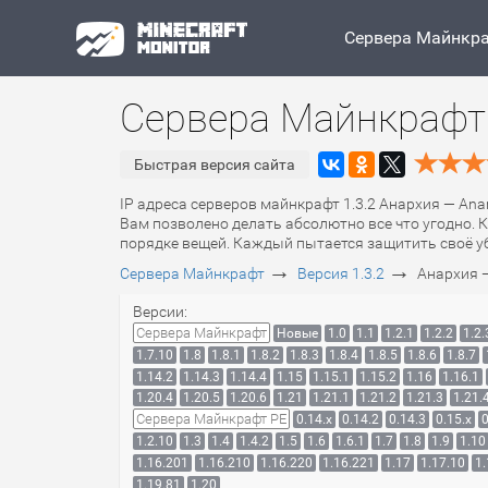
Сервера Майнкр
Сервера Майнкрафт 
Быстрая версия сайта
IP адреса серверов майнкрафт 1.3.2 Анархия — Ana
Вам позволено делать абсолютно все что угодно. К
порядке вещей. Каждый пытается защитить своё уб
→
→
Сервера Майнкрафт
Версия 1.3.2
Анархия 
Версии:
Сервера Майнкрафт
Новые
1.0
1.1
1.2.1
1.2.2
1.2.
1.7.10
1.8
1.8.1
1.8.2
1.8.3
1.8.4
1.8.5
1.8.6
1.8.7
1.14.2
1.14.3
1.14.4
1.15
1.15.1
1.15.2
1.16
1.16.1
1.20.4
1.20.5
1.20.6
1.21
1.21.1
1.21.2
1.21.3
1.21.
Сервера Майнкрафт PE
0.14.x
0.14.2
0.14.3
0.15.x
0
1.2.10
1.3
1.4
1.4.2
1.5
1.6
1.6.1
1.7
1.8
1.9
1.10
1.16.201
1.16.210
1.16.220
1.16.221
1.17
1.17.10
1.
1.19.81
1.20