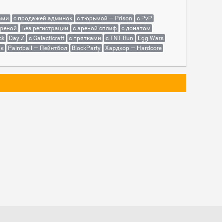
ами
с продажей админок
с тюрьмой — Prison
с PvP
ареной
Без регистрации
с ареной сплиф
с донатом
ck
Day Z
с Galacticraft
с прятками
с TNT Run
Egg Wars
як
Paintball — Пейнтбол
BlockParty
Хардкор — Hardcore