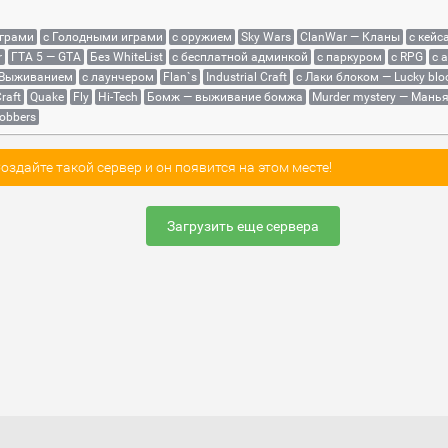
играми
с Голодными играми
с оружием
Sky Wars
ClanWar — Кланы
с кейс
r
ГТА 5 — GTA
Без WhiteList
с бесплатной админкой
с паркуром
с RPG
с 
 Выживанием
с лаунчером
Flan`s
Industrial Craft
с Лаки блоком — Lucky blo
raft
Quake
Fly
Hi-Tech
Бомж — выживание бомжа
Murder mystery — Мань
obbers
здайте такой сервер и он появится на этом месте!
Загрузить еще сервера