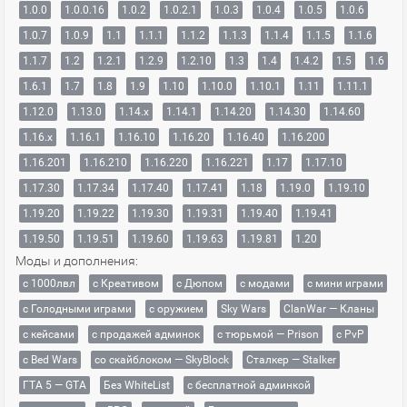
1.0.0
1.0.0.16
1.0.2
1.0.2.1
1.0.3
1.0.4
1.0.5
1.0.6
1.0.7
1.0.9
1.1
1.1.1
1.1.2
1.1.3
1.1.4
1.1.5
1.1.6
1.1.7
1.2
1.2.1
1.2.9
1.2.10
1.3
1.4
1.4.2
1.5
1.6
1.6.1
1.7
1.8
1.9
1.10
1.10.0
1.10.1
1.11
1.11.1
1.12.0
1.13.0
1.14.x
1.14.1
1.14.20
1.14.30
1.14.60
1.16.x
1.16.1
1.16.10
1.16.20
1.16.40
1.16.200
1.16.201
1.16.210
1.16.220
1.16.221
1.17
1.17.10
1.17.30
1.17.34
1.17.40
1.17.41
1.18
1.19.0
1.19.10
1.19.20
1.19.22
1.19.30
1.19.31
1.19.40
1.19.41
1.19.50
1.19.51
1.19.60
1.19.63
1.19.81
1.20
Моды и дополнения:
с 1000лвл
c Креативом
с Дюпом
с модами
с мини играми
с Голодными играми
с оружием
Sky Wars
ClanWar — Кланы
с кейсами
с продажей админок
с тюрьмой — Prison
с PvP
с Bed Wars
со скайблоком — SkyBlock
Сталкер — Stalker
ГТА 5 — GTA
Без WhiteList
с бесплатной админкой