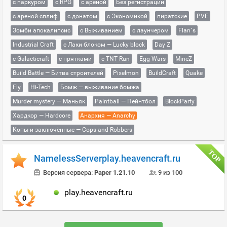
с паркуром
с RPG
с ареной
Без регистрации
с ареной сплиф
с донатом
с Экономикой
пиратские
PVE
Зомби апокалипсис
с Выживанием
с лаунчером
Flan`s
Industrial Craft
с Лаки блоком — Lucky block
Day Z
с Galacticraft
с прятками
с TNT Run
Egg Wars
MineZ
Build Battle — Битва строителей
Pixelmon
BuildCraft
Quake
Fly
Hi-Tech
Бомж — выживание бомжа
Murder mystery — Маньяк
Paintball — Пейнтбол
BlockParty
Хардкор — Hardcore
Анархия — Anarchy
Копы и заключённые — Cops and Robbers
NamelessServerplay.heavencraft.ru
Версия сервера:
Paper 1.21.10
9 из 100
play.heavencraft.ru
0