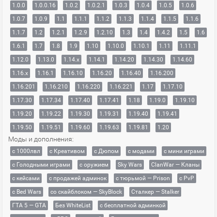
1.0.0
1.0.0.16
1.0.2
1.0.2.1
1.0.3
1.0.4
1.0.5
1.0.6
1.0.7
1.0.9
1.1
1.1.1
1.1.2
1.1.3
1.1.4
1.1.5
1.1.6
1.1.7
1.2
1.2.1
1.2.9
1.2.10
1.3
1.4
1.4.2
1.5
1.6
1.6.1
1.7
1.8
1.9
1.10
1.10.0
1.10.1
1.11
1.11.1
1.12.0
1.13.0
1.14.x
1.14.1
1.14.20
1.14.30
1.14.60
1.16.x
1.16.1
1.16.10
1.16.20
1.16.40
1.16.200
1.16.201
1.16.210
1.16.220
1.16.221
1.17
1.17.10
1.17.30
1.17.34
1.17.40
1.17.41
1.18
1.19.0
1.19.10
1.19.20
1.19.22
1.19.30
1.19.31
1.19.40
1.19.41
1.19.50
1.19.51
1.19.60
1.19.63
1.19.81
1.20
Моды и дополнения:
с 1000лвл
c Креативом
с Дюпом
с модами
с мини играми
с Голодными играми
с оружием
Sky Wars
ClanWar — Кланы
с кейсами
с продажей админок
с тюрьмой — Prison
с PvP
с Bed Wars
со скайблоком — SkyBlock
Сталкер — Stalker
ГТА 5 — GTA
Без WhiteList
с бесплатной админкой