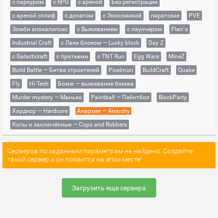
с паркуром
с RPG
с ареной
Без регистрации
с ареной сплиф
с донатом
с Экономикой
пиратские
PVE
Зомби апокалипсис
с Выживанием
с лаунчером
Flan`s
Industrial Craft
с Лаки блоком — Lucky block
Day Z
с Galacticraft
с прятками
с TNT Run
Egg Wars
MineZ
Build Battle — Битва строителей
Pixelmon
BuildCraft
Quake
Fly
Hi-Tech
Бомж — выживание бомжа
Murder mystery — Маньяк
Paintball — Пейнтбол
BlockParty
Хардкор — Hardcore
Анархия — Anarchy
Копы и заключённые — Cops and Robbers
Серверов по заданным параметрам не найдено. Создайте
такой сервер и он появится на этом месте!
Загрузить еще сервера