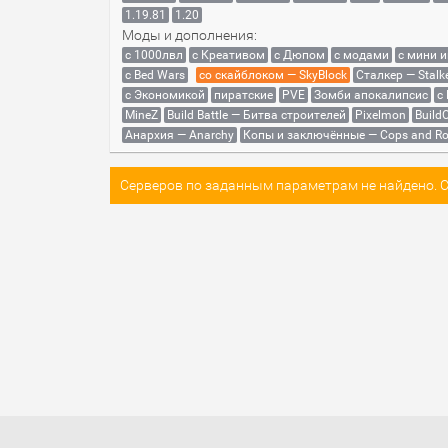
1.19.81
1.20
Моды и дополнения:
с 1000лвл
c Креативом
с Дюпом
с модами
с мини 
с Bed Wars
со скайблоком — SkyBlock
Сталкер — Stalk
с Экономикой
пиратские
PVE
Зомби апокалипсис
с
MineZ
Build Battle — Битва строителей
Pixelmon
BuildC
Анархия — Anarchy
Копы и заключённые — Cops and Ro
Серверов по заданным параметрам не найдено. Со