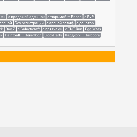
ами
с продажей админок
с тюрьмой — Prison
с PvP
 ареной
Без регистрации
с ареной сплиф
с донатом
ck
Day Z
с Galacticraft
с прятками
с TNT Run
Egg Wars
як
Paintball — Пейнтбол
BlockParty
Хардкор — Hardcore