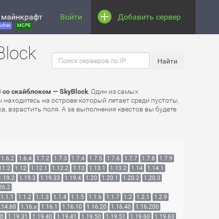
 майнкрафт
Войти
Добавить сервер
cher
MCPE
Block
 со скайблоком — SkyBlock
. Один из самых
находитесь на острове который летает среди пустоты.
, взрастить поля. А за выполнения квестов вы будете
1.6.2
1.6.4
1.7.2
1.7.3
1.7.4
1.7.5
1.7.6
1.7.7
1.7.8
1.7.9
11.2
1.12
1.12.1
1.12.2
1.13
1.13.1
1.13.2
1.14
1.14.1
1.19.2
1.19.3
1.19.33
1.19.4
1.20
1.20.1
1.20.2
1.20.3
26.2
1.1.1
1.1.2
1.1.3
1.1.4
1.1.5
1.1.6
1.1.7
1.2
1.2.1
1.2.9
.14.60
1.16.x
1.16.1
1.16.10
1.16.20
1.16.40
1.16.200
30
1.19.31
1.19.40
1.19.41
1.19.50
1.19.51
1.19.60
1.19.63