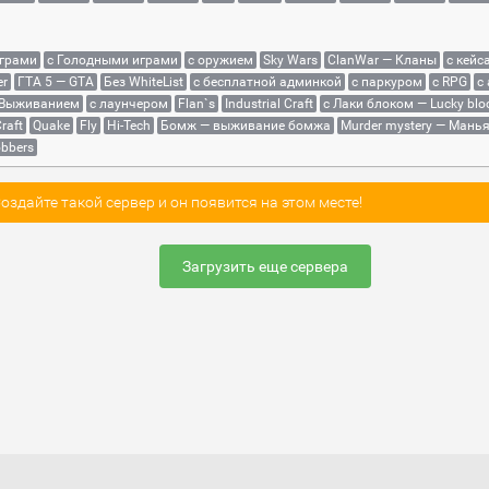
играми
с Голодными играми
с оружием
Sky Wars
ClanWar — Кланы
с кейс
er
ГТА 5 — GTA
Без WhiteList
с бесплатной админкой
с паркуром
с RPG
с
 Выживанием
с лаунчером
Flan`s
Industrial Craft
с Лаки блоком — Lucky blo
raft
Quake
Fly
Hi-Tech
Бомж — выживание бомжа
Murder mystery — Мань
bbers
здайте такой сервер и он появится на этом месте!
Загрузить еще сервера