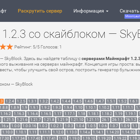
афт
Раскрутить сервер
Информация
Скачать
MoonLaun
1.2.3 со скайблоком — Sky
Рейтинг:
5
/
5
Голосов:
1
— SkyBlock. Здесь вы найдете таблицу с
серверами Майнкрафт 1.2.3
ого выживания на серверах майнкрафт. Концепция игры проста: вы 
весты, чтобы улучшить свой остров, построить генератор булыжника
оком — SkyBlock
.3
1.2.4
1.2.5
1.3.1
1.3.2
1.4.2
1.4.4
1.4.5
1.4.6
1.4.7
1.5.1
1.5.2
1.6.1
1.8.8
1.8.9
1.9
1.9.1
1.9.2
1.9.3
1.9.4
1.10
1.10.1
1.10.2
1.11
1.11.1
1.
1.16.2
1.16.3
1.16.4
1.16.5
1.17
1.17.1
1.18
1.18.1
1.18.2
1.19
1.19.1
4
1.21.5
1.21.6
1.21.7
1.21.8
1.21.9
1.21.10
1.21.11
26.1
26.1.1
26.1.2
.16.x
1.0.0
1.0.0.16
1.0.2
1.0.2.1
1.0.3
1.0.4
1.0.5
1.0.6
1.0.7
1.0.9
1.1
1.10.0
1.10.1
1.11
1.11.1
1.12.0
1.13.0
1.14.x
1.14.1
1.14.20
1.14.30
1
17.30
1.17.34
1.17.40
1.17.41
1.18
1.19.0
1.19.10
1.19.20
1.19.22
1.19.