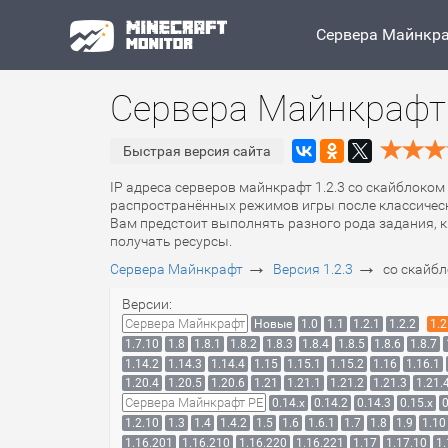
Сервера Майнкр
Сервера Майнкрафт 
Быстрая версия сайта
IP адреса серверов майнкрафт 1.2.3 со скайблоком 
распространённых режимов игры после классическ
Вам предстоит выполнять разного рода задания, к
получать ресурсы.
→
→
Сервера Майнкрафт
Версия 1.2.3
со скайбл
Версии:
Сервера Майнкрафт
Новые
1.0
1.1
1.2.1
1.2.2
1.2
1.7.10
1.8
1.8.1
1.8.2
1.8.3
1.8.4
1.8.5
1.8.6
1.8.7
1.14.2
1.14.3
1.14.4
1.15
1.15.1
1.15.2
1.16
1.16.1
1.20.4
1.20.5
1.20.6
1.21
1.21.1
1.21.2
1.21.3
1.21.
Сервера Майнкрафт PE
0.14.x
0.14.2
0.14.3
0.15.x
0
1.2.10
1.3
1.4
1.4.2
1.5
1.6
1.6.1
1.7
1.8
1.9
1.10
1.16.201
1.16.210
1.16.220
1.16.221
1.17
1.17.10
1.