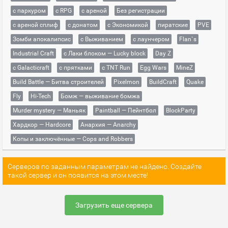
с паркуром
с RPG
с ареной
Без регистрации
с ареной сплиф
с донатом
с Экономикой
пиратские
PVE
Зомби апокалипсис
с Выживанием
с лаунчером
Flan`s
Industrial Craft
с Лаки блоком — Lucky block
Day Z
с Galacticraft
с прятками
с TNT Run
Egg Wars
MineZ
Build Battle — Битва строителей
Pixelmon
BuildCraft
Quake
Fly
Hi-Tech
Бомж — выживание бомжа
Murder mystery — Маньяк
Paintball — Пейнтбол
BlockParty
Хардкор — Hardcore
Анархия — Anarchy
Копы и заключённые — Cops and Robbers
Серверов по заданным параметрам не найдено. Создайте
такой сервер и он появится на этом месте!
Загрузить еще сервера