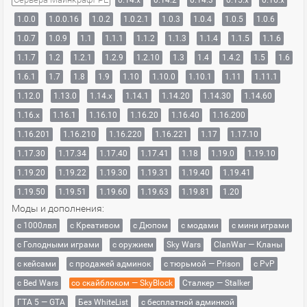
0.14.x
0.14.2
0.14.3
0.15.x
0.16.x
1.0.0
1.0.0.16
1.0.2
1.0.2.1
1.0.3
1.0.4
1.0.5
1.0.6
1.0.7
1.0.9
1.1
1.1.1
1.1.2
1.1.3
1.1.4
1.1.5
1.1.6
1.1.7
1.2
1.2.1
1.2.9
1.2.10
1.3
1.4
1.4.2
1.5
1.6
1.6.1
1.7
1.8
1.9
1.10
1.10.0
1.10.1
1.11
1.11.1
1.12.0
1.13.0
1.14.x
1.14.1
1.14.20
1.14.30
1.14.60
1.16.x
1.16.1
1.16.10
1.16.20
1.16.40
1.16.200
1.16.201
1.16.210
1.16.220
1.16.221
1.17
1.17.10
1.17.30
1.17.34
1.17.40
1.17.41
1.18
1.19.0
1.19.10
1.19.20
1.19.22
1.19.30
1.19.31
1.19.40
1.19.41
1.19.50
1.19.51
1.19.60
1.19.63
1.19.81
1.20
Моды и дополнения:
с 1000лвл
c Креативом
с Дюпом
с модами
с мини играми
с Голодными играми
с оружием
Sky Wars
ClanWar — Кланы
с кейсами
с продажей админок
с тюрьмой — Prison
с PvP
с Bed Wars
со скайблоком — SkyBlock
Сталкер — Stalker
ГТА 5 — GTA
Без WhiteList
с бесплатной админкой