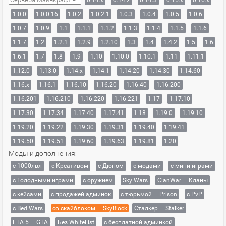
0.14.x
0.14.2
0.14.3
0.15.x
0.16.x
1.0.0
1.0.0.16
1.0.2
1.0.2.1
1.0.3
1.0.4
1.0.5
1.0.6
1.0.7
1.0.9
1.1
1.1.1
1.1.2
1.1.3
1.1.4
1.1.5
1.1.6
1.1.7
1.2
1.2.1
1.2.9
1.2.10
1.3
1.4
1.4.2
1.5
1.6
1.6.1
1.7
1.8
1.9
1.10
1.10.0
1.10.1
1.11
1.11.1
1.12.0
1.13.0
1.14.x
1.14.1
1.14.20
1.14.30
1.14.60
1.16.x
1.16.1
1.16.10
1.16.20
1.16.40
1.16.200
1.16.201
1.16.210
1.16.220
1.16.221
1.17
1.17.10
1.17.30
1.17.34
1.17.40
1.17.41
1.18
1.19.0
1.19.10
1.19.20
1.19.22
1.19.30
1.19.31
1.19.40
1.19.41
1.19.50
1.19.51
1.19.60
1.19.63
1.19.81
1.20
Моды и дополнения:
с 1000лвл
c Креативом
с Дюпом
с модами
с мини играми
с Голодными играми
с оружием
Sky Wars
ClanWar — Кланы
с кейсами
с продажей админок
с тюрьмой — Prison
с PvP
с Bed Wars
со скайблоком — SkyBlock
Сталкер — Stalker
ГТА 5 — GTA
Без WhiteList
с бесплатной админкой