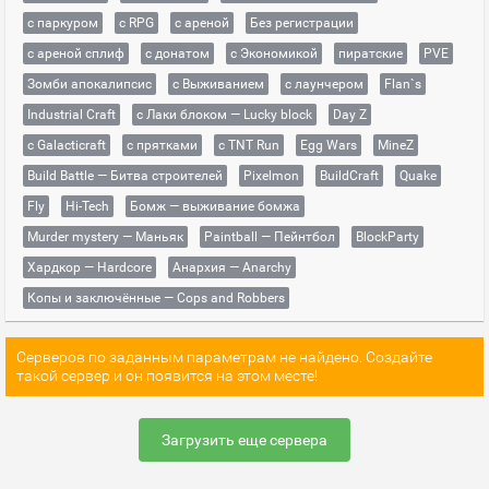
с паркуром
с RPG
с ареной
Без регистрации
с ареной сплиф
с донатом
с Экономикой
пиратские
PVE
Зомби апокалипсис
с Выживанием
с лаунчером
Flan`s
Industrial Craft
с Лаки блоком — Lucky block
Day Z
с Galacticraft
с прятками
с TNT Run
Egg Wars
MineZ
Build Battle — Битва строителей
Pixelmon
BuildCraft
Quake
Fly
Hi-Tech
Бомж — выживание бомжа
Murder mystery — Маньяк
Paintball — Пейнтбол
BlockParty
Хардкор — Hardcore
Анархия — Anarchy
Копы и заключённые — Cops and Robbers
Серверов по заданным параметрам не найдено. Создайте
такой сервер и он появится на этом месте!
Загрузить еще сервера