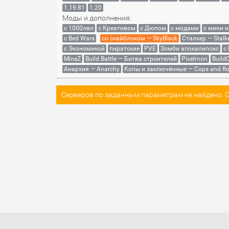
1.19.81
1.20
Моды и дополнения:
с 1000лвл
c Креативом
с Дюпом
с модами
с мини 
с Bed Wars
со скайблоком — SkyBlock
Сталкер — Stalk
с Экономикой
пиратские
PVE
Зомби апокалипсис
с
MineZ
Build Battle — Битва строителей
Pixelmon
BuildC
Анархия — Anarchy
Копы и заключённые — Cops and Ro
Серверов по заданным параметрам не найдено. Со