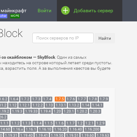
 майнкрафт
Войти
Добавить сервер
cher
MCPE
Block
 со скайблоком — SkyBlock
. Один из самых
находитесь на острове который летает среди пустоты.
, взрастить поля. А за выполнения квестов вы будете
1.6.2
1.6.4
1.7.2
1.7.3
1.7.4
1.7.5
1.7.6
1.7.7
1.7.8
1.7.9
11.2
1.12
1.12.1
1.12.2
1.13
1.13.1
1.13.2
1.14
1.14.1
1.19.2
1.19.3
1.19.33
1.19.4
1.20
1.20.1
1.20.2
1.20.3
26.2
1.1.1
1.1.2
1.1.3
1.1.4
1.1.5
1.1.6
1.1.7
1.2
1.2.1
1.2.9
.14.60
1.16.x
1.16.1
1.16.10
1.16.20
1.16.40
1.16.200
30
1.19.31
1.19.40
1.19.41
1.19.50
1.19.51
1.19.60
1.19.63