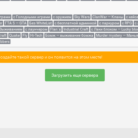
играми
с Голодными играми
с оружием
Sky Wars
ClanWar — Кланы
с кейс
er
ГТА 5 — GTA
Без WhiteList
с бесплатной админкой
с паркуром
с RPG
с
 Выживанием
с лаунчером
Flan`s
Industrial Craft
с Лаки блоком — Lucky blo
raft
Quake
Fly
Hi-Tech
Бомж — выживание бомжа
Murder mystery — Мань
bbers
здайте такой сервер и он появится на этом месте!
Загрузить еще сервера