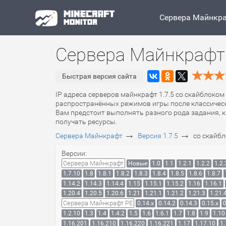
Сервера Майнкр
Сервера Майнкрафт 
Быстрая версия сайта
IP адреса серверов майнкрафт 1.7.5 со скайблоком 
распространённых режимов игры после классическ
Вам предстоит выполнять разного рода задания, к
получать ресурсы.
→
→
Сервера Майнкрафт
Версия 1.7.5
со скайбл
Версии:
Сервера Майнкрафт
Новые
1.0
1.1
1.2.1
1.2.2
1.2.
1.7.10
1.8
1.8.1
1.8.2
1.8.3
1.8.4
1.8.5
1.8.6
1.8.7
1.14.2
1.14.3
1.14.4
1.15
1.15.1
1.15.2
1.16
1.16.1
1.20.4
1.20.5
1.20.6
1.21
1.21.1
1.21.2
1.21.3
1.21.
Сервера Майнкрафт PE
0.14.x
0.14.2
0.14.3
0.15.x
0
1.2.10
1.3
1.4
1.4.2
1.5
1.6
1.6.1
1.7
1.8
1.9
1.10
1.16.201
1.16.210
1.16.220
1.16.221
1.17
1.17.10
1.