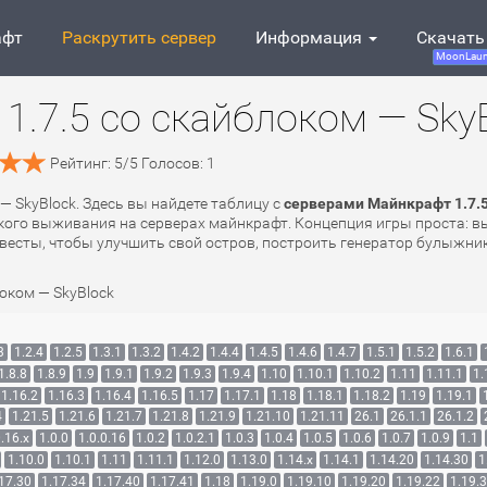
афт
Раскрутить сервер
Информация
Скачать
MoonLaun
1.7.5 со скайблоком — Sky
Рейтинг:
5
/
5
Голосов:
1
— SkyBlock. Здесь вы найдете таблицу с
серверами Майнкрафт 1.7.5
ого выживания на серверах майнкрафт. Концепция игры проста: вы 
весты, чтобы улучшить свой остров, построить генератор булыжника
оком — SkyBlock
3
1.2.4
1.2.5
1.3.1
1.3.2
1.4.2
1.4.4
1.4.5
1.4.6
1.4.7
1.5.1
1.5.2
1.6.1
1.8.8
1.8.9
1.9
1.9.1
1.9.2
1.9.3
1.9.4
1.10
1.10.1
1.10.2
1.11
1.11.1
1.
1.16.2
1.16.3
1.16.4
1.16.5
1.17
1.17.1
1.18
1.18.1
1.18.2
1.19
1.19.1
4
1.21.5
1.21.6
1.21.7
1.21.8
1.21.9
1.21.10
1.21.11
26.1
26.1.1
26.1.2
.16.x
1.0.0
1.0.0.16
1.0.2
1.0.2.1
1.0.3
1.0.4
1.0.5
1.0.6
1.0.7
1.0.9
1.1
1.10.0
1.10.1
1.11
1.11.1
1.12.0
1.13.0
1.14.x
1.14.1
1.14.20
1.14.30
1
17.30
1.17.34
1.17.40
1.17.41
1.18
1.19.0
1.19.10
1.19.20
1.19.22
1.19.