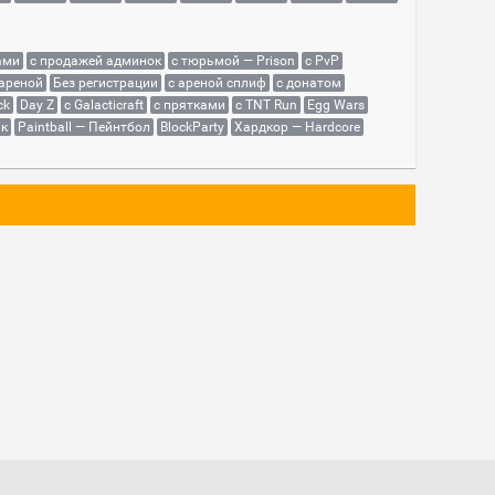
ами
с продажей админок
с тюрьмой — Prison
с PvP
 ареной
Без регистрации
с ареной сплиф
с донатом
ck
Day Z
с Galacticraft
с прятками
с TNT Run
Egg Wars
як
Paintball — Пейнтбол
BlockParty
Хардкор — Hardcore