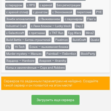
с паркуром
с RPG
с ареной
Без регистрации
с ареной сплиф
с донатом
с Экономикой
пиратские
PVE
Зомби апокалипсис
с Выживанием
с лаунчером
Flan`s
Industrial Craft
с Лаки блоком — Lucky block
Day Z
с Galacticraft
с прятками
с TNT Run
Egg Wars
MineZ
Build Battle — Битва строителей
Pixelmon
BuildCraft
Quake
Fly
Hi-Tech
Бомж — выживание бомжа
Murder mystery — Маньяк
Paintball — Пейнтбол
BlockParty
Хардкор — Hardcore
Анархия — Anarchy
Копы и заключённые — Cops and Robbers
Серверов по заданным параметрам не найдено. Создайте
такой сервер и он появится на этом месте!
Загрузить еще сервера