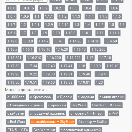
0.14.x
0.14.2
0.14.3
0.15.x
0.16.x
1.0.0
1.0.0.16
1.0.2
1.0.2.1
1.0.3
1.0.4
1.0.5
1.0.6
1.0.7
1.0.9
1.1
1.1.1
1.1.2
1.1.3
1.1.4
1.1.5
1.1.6
1.1.7
1.2
1.2.1
1.2.9
1.2.10
1.3
1.4
1.4.2
1.5
1.6
1.6.1
1.7
1.8
1.9
1.10
1.10.0
1.10.1
1.11
1.11.1
1.12.0
1.13.0
1.14.x
1.14.1
1.14.20
1.14.30
1.14.60
1.16.x
1.16.1
1.16.10
1.16.20
1.16.40
1.16.200
1.16.201
1.16.210
1.16.220
1.16.221
1.17
1.17.10
1.17.30
1.17.34
1.17.40
1.17.41
1.18
1.19.0
1.19.10
1.19.20
1.19.22
1.19.30
1.19.31
1.19.40
1.19.41
1.19.50
1.19.51
1.19.60
1.19.63
1.19.81
1.20
Моды и дополнения:
с 1000лвл
c Креативом
с Дюпом
с модами
с мини играми
с Голодными играми
с оружием
Sky Wars
ClanWar — Кланы
с кейсами
с продажей админок
с тюрьмой — Prison
с PvP
с Bed Wars
со скайблоком — SkyBlock
Сталкер — Stalker
ГТА 5 — GTA
Без WhiteList
с бесплатной админкой