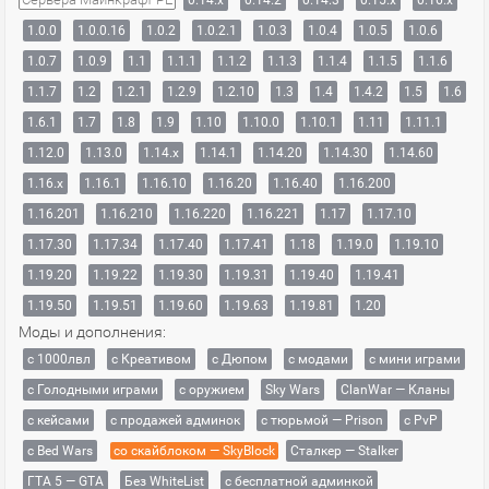
0.14.x
0.14.2
0.14.3
0.15.x
0.16.x
1.0.0
1.0.0.16
1.0.2
1.0.2.1
1.0.3
1.0.4
1.0.5
1.0.6
1.0.7
1.0.9
1.1
1.1.1
1.1.2
1.1.3
1.1.4
1.1.5
1.1.6
1.1.7
1.2
1.2.1
1.2.9
1.2.10
1.3
1.4
1.4.2
1.5
1.6
1.6.1
1.7
1.8
1.9
1.10
1.10.0
1.10.1
1.11
1.11.1
1.12.0
1.13.0
1.14.x
1.14.1
1.14.20
1.14.30
1.14.60
1.16.x
1.16.1
1.16.10
1.16.20
1.16.40
1.16.200
1.16.201
1.16.210
1.16.220
1.16.221
1.17
1.17.10
1.17.30
1.17.34
1.17.40
1.17.41
1.18
1.19.0
1.19.10
1.19.20
1.19.22
1.19.30
1.19.31
1.19.40
1.19.41
1.19.50
1.19.51
1.19.60
1.19.63
1.19.81
1.20
Моды и дополнения:
с 1000лвл
c Креативом
с Дюпом
с модами
с мини играми
с Голодными играми
с оружием
Sky Wars
ClanWar — Кланы
с кейсами
с продажей админок
с тюрьмой — Prison
с PvP
с Bed Wars
со скайблоком — SkyBlock
Сталкер — Stalker
ГТА 5 — GTA
Без WhiteList
с бесплатной админкой