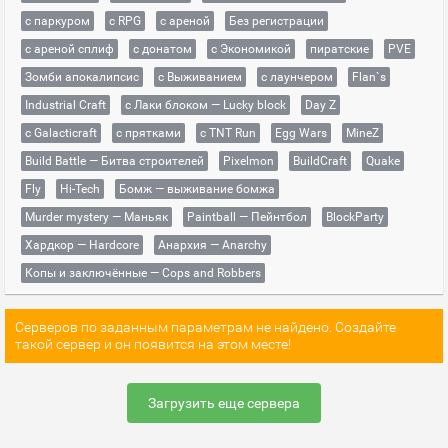
с паркуром
с RPG
с ареной
Без регистрации
с ареной сплиф
с донатом
с Экономикой
пиратские
PVE
Зомби апокалипсис
с Выживанием
с лаунчером
Flan`s
Industrial Craft
с Лаки блоком — Lucky block
Day Z
с Galacticraft
с прятками
с TNT Run
Egg Wars
MineZ
Build Battle — Битва строителей
Pixelmon
BuildCraft
Quake
Fly
Hi-Tech
Бомж — выживание бомжа
Murder mystery — Маньяк
Paintball — Пейнтбол
BlockParty
Хардкор — Hardcore
Анархия — Anarchy
Копы и заключённые — Cops and Robbers
Серверов по заданным параметрам не найдено. Создайте
такой сервер и он появится на этом месте!
Загрузить еще сервера