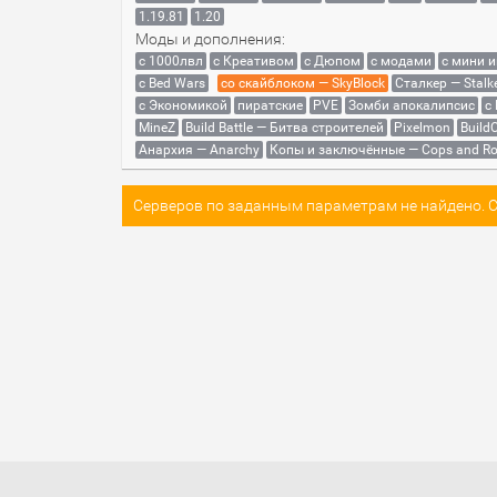
1.19.81
1.20
Моды и дополнения:
с 1000лвл
c Креативом
с Дюпом
с модами
с мини 
с Bed Wars
со скайблоком — SkyBlock
Сталкер — Stalk
с Экономикой
пиратские
PVE
Зомби апокалипсис
с
MineZ
Build Battle — Битва строителей
Pixelmon
BuildC
Анархия — Anarchy
Копы и заключённые — Cops and Ro
Серверов по заданным параметрам не найдено. Со