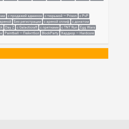
ами
с продажей админок
с тюрьмой — Prison
с PvP
 ареной
Без регистрации
с ареной сплиф
с донатом
ck
Day Z
с Galacticraft
с прятками
с TNT Run
Egg Wars
як
Paintball — Пейнтбол
BlockParty
Хардкор — Hardcore