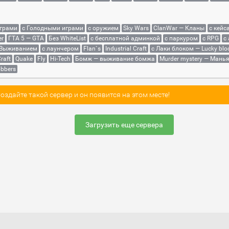
играми
с Голодными играми
с оружием
Sky Wars
ClanWar — Кланы
с кейс
er
ГТА 5 — GTA
Без WhiteList
с бесплатной админкой
с паркуром
с RPG
с
 Выживанием
с лаунчером
Flan`s
Industrial Craft
с Лаки блоком — Lucky blo
raft
Quake
Fly
Hi-Tech
Бомж — выживание бомжа
Murder mystery — Мань
bbers
здайте такой сервер и он появится на этом месте!
Загрузить еще сервера