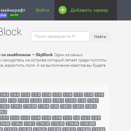
 майнкрафт
Войти
Добавить сервер
cher
MCPE
Block
 со скайблоком — SkyBlock
. Один из самых
находитесь на острове который летает среди пустоты.
, взрастить поля. А за выполнения квестов вы будете
1.6.2
1.6.4
1.7.2
1.7.3
1.7.4
1.7.5
1.7.6
1.7.7
1.7.8
1.7.9
11.2
1.12
1.12.1
1.12.2
1.13
1.13.1
1.13.2
1.14
1.14.1
1.19.2
1.19.3
1.19.33
1.19.4
1.20
1.20.1
1.20.2
1.20.3
26.2
1.1.1
1.1.2
1.1.3
1.1.4
1.1.5
1.1.6
1.1.7
1.2
1.2.1
1.2.9
.14.60
1.16.x
1.16.1
1.16.10
1.16.20
1.16.40
1.16.200
30
1.19.31
1.19.40
1.19.41
1.19.50
1.19.51
1.19.60
1.19.63