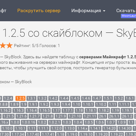
афт
Раскрутить сервер
Информация
Скачать
MoonLaun
1.2.5 со скайблоком — Sky
Рейтинг:
5
/
5
Голосов:
1
— SkyBlock. Здесь вы найдете таблицу с
серверами Майнкрафт 1.2.5
ого выживания на серверах майнкрафт. Концепция игры проста: вы 
весты, чтобы улучшить свой остров, построить генератор булыжника
оком — SkyBlock
3
1.2.4
1.2.5
1.3.1
1.3.2
1.4.2
1.4.4
1.4.5
1.4.6
1.4.7
1.5.1
1.5.2
1.6.1
1.8.8
1.8.9
1.9
1.9.1
1.9.2
1.9.3
1.9.4
1.10
1.10.1
1.10.2
1.11
1.11.1
1.
1.16.2
1.16.3
1.16.4
1.16.5
1.17
1.17.1
1.18
1.18.1
1.18.2
1.19
1.19.1
4
1.21.5
1.21.6
1.21.7
1.21.8
1.21.9
1.21.10
1.21.11
26.1
26.1.1
26.1.2
.16.x
1.0.0
1.0.0.16
1.0.2
1.0.2.1
1.0.3
1.0.4
1.0.5
1.0.6
1.0.7
1.0.9
1.1
1.10.0
1.10.1
1.11
1.11.1
1.12.0
1.13.0
1.14.x
1.14.1
1.14.20
1.14.30
1
17.30
1.17.34
1.17.40
1.17.41
1.18
1.19.0
1.19.10
1.19.20
1.19.22
1.19.