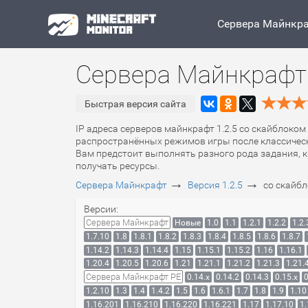
Сервера Майнкр
Сервера Майнкрафт 
Быстрая версия сайта
IP адреса серверов майнкрафт 1.2.5 со скайблоком 
распространённых режимов игры после классическ
Вам предстоит выполнять разного рода задания, к
получать ресурсы.
→
→
Сервера Майнкрафт
Версия 1.2.5
со скайбл
Версии:
Сервера Майнкрафт
Новые
1.0
1.1
1.2.1
1.2.2
1.2.
1.7.10
1.8
1.8.1
1.8.2
1.8.3
1.8.4
1.8.5
1.8.6
1.8.7
1.14.2
1.14.3
1.14.4
1.15
1.15.1
1.15.2
1.16
1.16.1
1.20.4
1.20.5
1.20.6
1.21
1.21.1
1.21.2
1.21.3
1.21.
Сервера Майнкрафт PE
0.14.x
0.14.2
0.14.3
0.15.x
0
1.2.10
1.3
1.4
1.4.2
1.5
1.6
1.6.1
1.7
1.8
1.9
1.10
1.16.201
1.16.210
1.16.220
1.16.221
1.17
1.17.10
1.