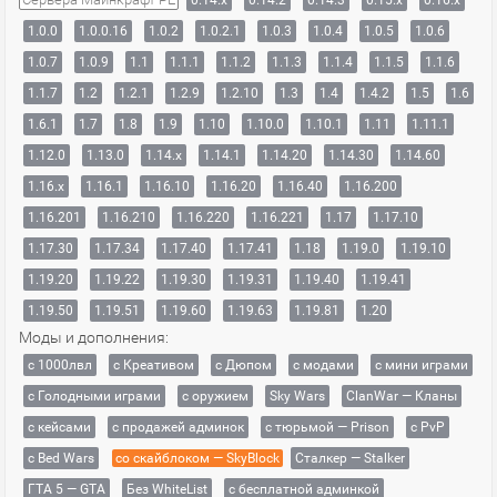
0.14.x
0.14.2
0.14.3
0.15.x
0.16.x
1.0.0
1.0.0.16
1.0.2
1.0.2.1
1.0.3
1.0.4
1.0.5
1.0.6
1.0.7
1.0.9
1.1
1.1.1
1.1.2
1.1.3
1.1.4
1.1.5
1.1.6
1.1.7
1.2
1.2.1
1.2.9
1.2.10
1.3
1.4
1.4.2
1.5
1.6
1.6.1
1.7
1.8
1.9
1.10
1.10.0
1.10.1
1.11
1.11.1
1.12.0
1.13.0
1.14.x
1.14.1
1.14.20
1.14.30
1.14.60
1.16.x
1.16.1
1.16.10
1.16.20
1.16.40
1.16.200
1.16.201
1.16.210
1.16.220
1.16.221
1.17
1.17.10
1.17.30
1.17.34
1.17.40
1.17.41
1.18
1.19.0
1.19.10
1.19.20
1.19.22
1.19.30
1.19.31
1.19.40
1.19.41
1.19.50
1.19.51
1.19.60
1.19.63
1.19.81
1.20
Моды и дополнения:
с 1000лвл
c Креативом
с Дюпом
с модами
с мини играми
с Голодными играми
с оружием
Sky Wars
ClanWar — Кланы
с кейсами
с продажей админок
с тюрьмой — Prison
с PvP
с Bed Wars
со скайблоком — SkyBlock
Сталкер — Stalker
ГТА 5 — GTA
Без WhiteList
с бесплатной админкой