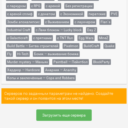
с паркуром
с RPG
с ареной
Без регистрации
с ареной сплиф
с донатом
с Экономикой
пиратские
PVE
Зомби апокалипсис
с Выживанием
с лаунчером
Flan`s
Industrial Craft
с Лаки блоком — Lucky block
Day Z
с Galacticraft
с прятками
с TNT Run
Egg Wars
MineZ
Build Battle — Битва строителей
Pixelmon
BuildCraft
Quake
Fly
Hi-Tech
Бомж — выживание бомжа
Murder mystery — Маньяк
Paintball — Пейнтбол
BlockParty
Хардкор — Hardcore
Анархия — Anarchy
Копы и заключённые — Cops and Robbers
Серверов по заданным параметрам не найдено. Создайте
такой сервер и он появится на этом месте!
Загрузить еще сервера