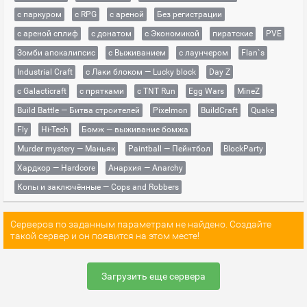
с паркуром
с RPG
с ареной
Без регистрации
с ареной сплиф
с донатом
с Экономикой
пиратские
PVE
Зомби апокалипсис
с Выживанием
с лаунчером
Flan`s
Industrial Craft
с Лаки блоком — Lucky block
Day Z
с Galacticraft
с прятками
с TNT Run
Egg Wars
MineZ
Build Battle — Битва строителей
Pixelmon
BuildCraft
Quake
Fly
Hi-Tech
Бомж — выживание бомжа
Murder mystery — Маньяк
Paintball — Пейнтбол
BlockParty
Хардкор — Hardcore
Анархия — Anarchy
Копы и заключённые — Cops and Robbers
Серверов по заданным параметрам не найдено. Создайте
такой сервер и он появится на этом месте!
Загрузить еще сервера