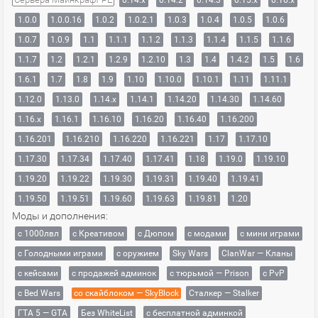
0.14.x
0.14.2
0.14.3
0.15.x
0.16.x
1.0.0
1.0.0.16
1.0.2
1.0.2.1
1.0.3
1.0.4
1.0.5
1.0.6
1.0.7
1.0.9
1.1
1.1.1
1.1.2
1.1.3
1.1.4
1.1.5
1.1.6
1.1.7
1.2
1.2.1
1.2.9
1.2.10
1.3
1.4
1.4.2
1.5
1.6
1.6.1
1.7
1.8
1.9
1.10
1.10.0
1.10.1
1.11
1.11.1
1.12.0
1.13.0
1.14.x
1.14.1
1.14.20
1.14.30
1.14.60
1.16.x
1.16.1
1.16.10
1.16.20
1.16.40
1.16.200
1.16.201
1.16.210
1.16.220
1.16.221
1.17
1.17.10
1.17.30
1.17.34
1.17.40
1.17.41
1.18
1.19.0
1.19.10
1.19.20
1.19.22
1.19.30
1.19.31
1.19.40
1.19.41
1.19.50
1.19.51
1.19.60
1.19.63
1.19.81
1.20
Моды и дополнения:
с 1000лвл
c Креативом
с Дюпом
с модами
с мини играми
с Голодными играми
с оружием
Sky Wars
ClanWar — Кланы
с кейсами
с продажей админок
с тюрьмой — Prison
с PvP
с Bed Wars
со скайблоком — SkyBlock
Сталкер — Stalker
ГТА 5 — GTA
Без WhiteList
с бесплатной админкой