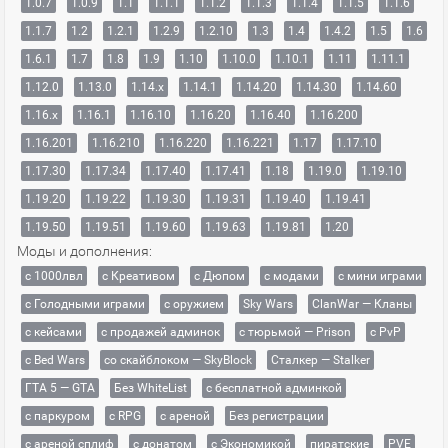
1.0.7
1.0.9
1.1
1.1.1
1.1.2
1.1.3
1.1.4
1.1.5
1.1.6
1.1.7
1.2
1.2.1
1.2.9
1.2.10
1.3
1.4
1.4.2
1.5
1.6
1.6.1
1.7
1.8
1.9
1.10
1.10.0
1.10.1
1.11
1.11.1
1.12.0
1.13.0
1.14.x
1.14.1
1.14.20
1.14.30
1.14.60
1.16.x
1.16.1
1.16.10
1.16.20
1.16.40
1.16.200
1.16.201
1.16.210
1.16.220
1.16.221
1.17
1.17.10
1.17.30
1.17.34
1.17.40
1.17.41
1.18
1.19.0
1.19.10
1.19.20
1.19.22
1.19.30
1.19.31
1.19.40
1.19.41
1.19.50
1.19.51
1.19.60
1.19.63
1.19.81
1.20
Моды и дополнения:
с 1000лвл
c Креативом
с Дюпом
с модами
с мини играми
с Голодными играми
с оружием
Sky Wars
ClanWar — Кланы
с кейсами
с продажей админок
с тюрьмой — Prison
с PvP
с Bed Wars
со скайблоком — SkyBlock
Сталкер — Stalker
ГТА 5 — GTA
Без WhiteList
с бесплатной админкой
с паркуром
с RPG
с ареной
Без регистрации
с ареной сплиф
с донатом
с Экономикой
пиратские
PVE