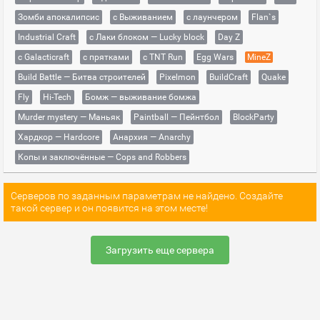
Зомби апокалипсис
с Выживанием
с лаунчером
Flan`s
Industrial Craft
с Лаки блоком — Lucky block
Day Z
с Galacticraft
с прятками
с TNT Run
Egg Wars
MineZ
Build Battle — Битва строителей
Pixelmon
BuildCraft
Quake
Fly
Hi-Tech
Бомж — выживание бомжа
Murder mystery — Маньяк
Paintball — Пейнтбол
BlockParty
Хардкор — Hardcore
Анархия — Anarchy
Копы и заключённые — Cops and Robbers
Серверов по заданным параметрам не найдено. Создайте
такой сервер и он появится на этом месте!
Загрузить еще сервера