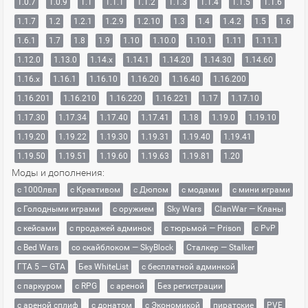
1.0.7
1.0.9
1.1
1.1.1
1.1.2
1.1.3
1.1.4
1.1.5
1.1.6
1.1.7
1.2
1.2.1
1.2.9
1.2.10
1.3
1.4
1.4.2
1.5
1.6
1.6.1
1.7
1.8
1.9
1.10
1.10.0
1.10.1
1.11
1.11.1
1.12.0
1.13.0
1.14.x
1.14.1
1.14.20
1.14.30
1.14.60
1.16.x
1.16.1
1.16.10
1.16.20
1.16.40
1.16.200
1.16.201
1.16.210
1.16.220
1.16.221
1.17
1.17.10
1.17.30
1.17.34
1.17.40
1.17.41
1.18
1.19.0
1.19.10
1.19.20
1.19.22
1.19.30
1.19.31
1.19.40
1.19.41
1.19.50
1.19.51
1.19.60
1.19.63
1.19.81
1.20
Моды и дополнения:
с 1000лвл
c Креативом
с Дюпом
с модами
с мини играми
с Голодными играми
с оружием
Sky Wars
ClanWar — Кланы
с кейсами
с продажей админок
с тюрьмой — Prison
с PvP
с Bed Wars
со скайблоком — SkyBlock
Сталкер — Stalker
ГТА 5 — GTA
Без WhiteList
с бесплатной админкой
с паркуром
с RPG
с ареной
Без регистрации
с ареной сплиф
с донатом
с Экономикой
пиратские
PVE