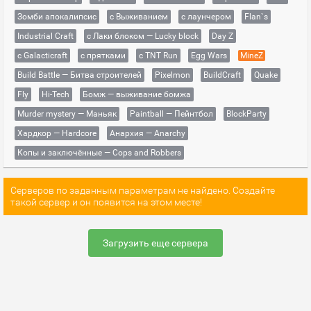
Зомби апокалипсис
с Выживанием
с лаунчером
Flan`s
Industrial Craft
с Лаки блоком — Lucky block
Day Z
с Galacticraft
с прятками
с TNT Run
Egg Wars
MineZ
Build Battle — Битва строителей
Pixelmon
BuildCraft
Quake
Fly
Hi-Tech
Бомж — выживание бомжа
Murder mystery — Маньяк
Paintball — Пейнтбол
BlockParty
Хардкор — Hardcore
Анархия — Anarchy
Копы и заключённые — Cops and Robbers
Серверов по заданным параметрам не найдено. Создайте
такой сервер и он появится на этом месте!
Загрузить еще сервера