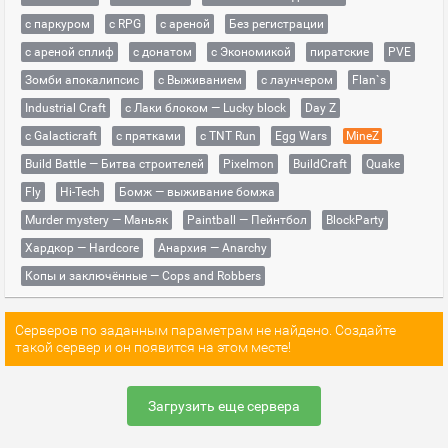
с паркуром
с RPG
с ареной
Без регистрации
с ареной сплиф
с донатом
с Экономикой
пиратские
PVE
Зомби апокалипсис
с Выживанием
с лаунчером
Flan`s
Industrial Craft
с Лаки блоком — Lucky block
Day Z
с Galacticraft
с прятками
с TNT Run
Egg Wars
MineZ
Build Battle — Битва строителей
Pixelmon
BuildCraft
Quake
Fly
Hi-Tech
Бомж — выживание бомжа
Murder mystery — Маньяк
Paintball — Пейнтбол
BlockParty
Хардкор — Hardcore
Анархия — Anarchy
Копы и заключённые — Cops and Robbers
Серверов по заданным параметрам не найдено. Создайте
такой сервер и он появится на этом месте!
Загрузить еще сервера