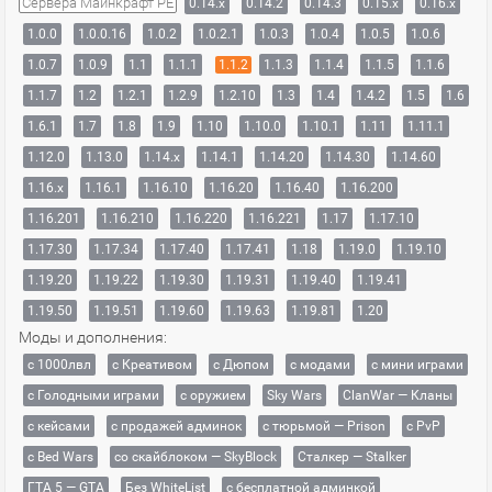
Сервера Майнкрафт PE
0.14.x
0.14.2
0.14.3
0.15.x
0.16.x
1.0.0
1.0.0.16
1.0.2
1.0.2.1
1.0.3
1.0.4
1.0.5
1.0.6
1.0.7
1.0.9
1.1
1.1.1
1.1.2
1.1.3
1.1.4
1.1.5
1.1.6
1.1.7
1.2
1.2.1
1.2.9
1.2.10
1.3
1.4
1.4.2
1.5
1.6
1.6.1
1.7
1.8
1.9
1.10
1.10.0
1.10.1
1.11
1.11.1
1.12.0
1.13.0
1.14.x
1.14.1
1.14.20
1.14.30
1.14.60
1.16.x
1.16.1
1.16.10
1.16.20
1.16.40
1.16.200
1.16.201
1.16.210
1.16.220
1.16.221
1.17
1.17.10
1.17.30
1.17.34
1.17.40
1.17.41
1.18
1.19.0
1.19.10
1.19.20
1.19.22
1.19.30
1.19.31
1.19.40
1.19.41
1.19.50
1.19.51
1.19.60
1.19.63
1.19.81
1.20
Моды и дополнения:
с 1000лвл
c Креативом
с Дюпом
с модами
с мини играми
с Голодными играми
с оружием
Sky Wars
ClanWar — Кланы
с кейсами
с продажей админок
с тюрьмой — Prison
с PvP
с Bed Wars
со скайблоком — SkyBlock
Сталкер — Stalker
ГТА 5 — GTA
Без WhiteList
с бесплатной админкой