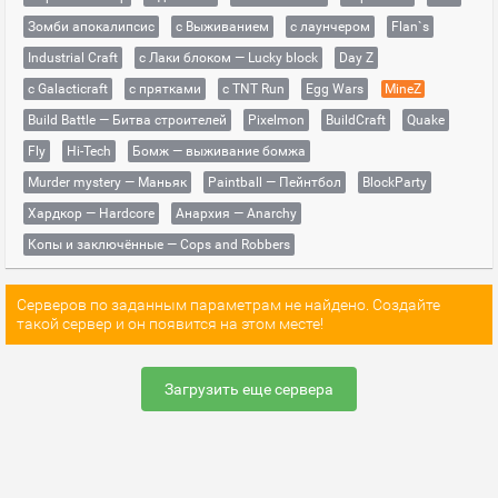
Зомби апокалипсис
с Выживанием
с лаунчером
Flan`s
Industrial Craft
с Лаки блоком — Lucky block
Day Z
с Galacticraft
с прятками
с TNT Run
Egg Wars
MineZ
Build Battle — Битва строителей
Pixelmon
BuildCraft
Quake
Fly
Hi-Tech
Бомж — выживание бомжа
Murder mystery — Маньяк
Paintball — Пейнтбол
BlockParty
Хардкор — Hardcore
Анархия — Anarchy
Копы и заключённые — Cops and Robbers
Серверов по заданным параметрам не найдено. Создайте
такой сервер и он появится на этом месте!
Загрузить еще сервера