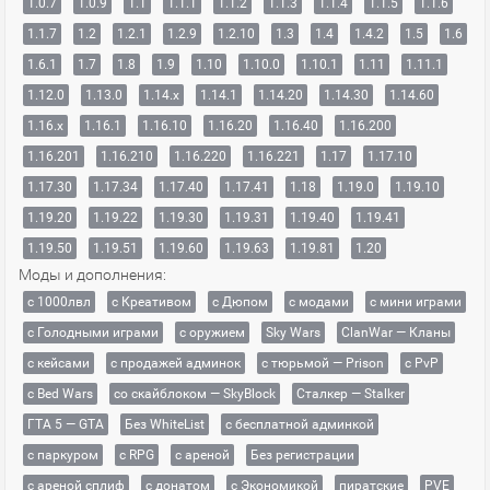
1.0.7
1.0.9
1.1
1.1.1
1.1.2
1.1.3
1.1.4
1.1.5
1.1.6
1.1.7
1.2
1.2.1
1.2.9
1.2.10
1.3
1.4
1.4.2
1.5
1.6
1.6.1
1.7
1.8
1.9
1.10
1.10.0
1.10.1
1.11
1.11.1
1.12.0
1.13.0
1.14.x
1.14.1
1.14.20
1.14.30
1.14.60
1.16.x
1.16.1
1.16.10
1.16.20
1.16.40
1.16.200
1.16.201
1.16.210
1.16.220
1.16.221
1.17
1.17.10
1.17.30
1.17.34
1.17.40
1.17.41
1.18
1.19.0
1.19.10
1.19.20
1.19.22
1.19.30
1.19.31
1.19.40
1.19.41
1.19.50
1.19.51
1.19.60
1.19.63
1.19.81
1.20
Моды и дополнения:
с 1000лвл
c Креативом
с Дюпом
с модами
с мини играми
с Голодными играми
с оружием
Sky Wars
ClanWar — Кланы
с кейсами
с продажей админок
с тюрьмой — Prison
с PvP
с Bed Wars
со скайблоком — SkyBlock
Сталкер — Stalker
ГТА 5 — GTA
Без WhiteList
с бесплатной админкой
с паркуром
с RPG
с ареной
Без регистрации
с ареной сплиф
с донатом
с Экономикой
пиратские
PVE