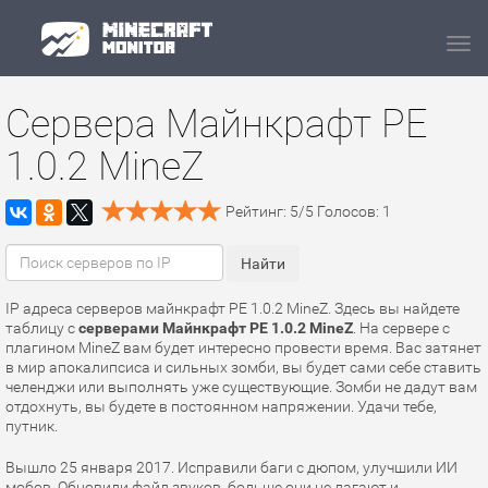
Navi
Сервера Майнкрафт PE
1.0.2 MineZ
Рейтинг:
5
/
5
Голосов:
1
IP адреса серверов майнкрафт PE 1.0.2 MineZ. Здесь вы найдете
таблицу с
серверами Майнкрафт PE 1.0.2 MineZ
. На сервере с
плагином MineZ вам будет интересно провести время. Вас затянет
в мир апокалипсиса и сильных зомби, вы будет сами себе ставить
челенджи или выполнять уже существующие. Зомби не дадут вам
отдохнуть, вы будете в постоянном напряжении. Удачи тебе,
путник.
Вышло 25 января 2017. Исправили баги с дюпом, улучшили ИИ
мобов. Обновили файл звуков, больше они не лагают и