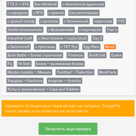
ГТА 5 — GTA
Без WhiteList
с бесплатной админкой
с паркуром
с RPG
с ареной
Без регистрации
с ареной сплиф
с донатом
с Экономикой
пиратские
PVE
Зомби апокалипсис
с Выживанием
с лаунчером
Flan`s
Industrial Craft
с Лаки блоком — Lucky block
Day Z
с Galacticraft
с прятками
с TNT Run
Egg Wars
MineZ
Build Battle — Битва строителей
Pixelmon
BuildCraft
Quake
Fly
Hi-Tech
Бомж — выживание бомжа
Murder mystery — Маньяк
Paintball — Пейнтбол
BlockParty
Хардкор — Hardcore
Анархия — Anarchy
Копы и заключённые — Cops and Robbers
Серверов по заданным параметрам не найдено. Создайте
такой сервер и он появится на этом месте!
Загрузить еще сервера