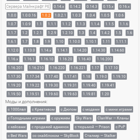
Сервера Майнкрафт PE
0.14.x
0.14.2
0.14.3
0.15.x
0.16.x
1.0.0
1.0.0.16
1.0.2
1.0.2.1
1.0.3
1.0.4
1.0.5
1.0.6
1.0.7
1.0.9
1.1
1.1.1
1.1.2
1.1.3
1.1.4
1.1.5
1.1.6
1.1.7
1.2
1.2.1
1.2.9
1.2.10
1.3
1.4
1.4.2
1.5
1.6
1.6.1
1.7
1.8
1.9
1.10
1.10.0
1.10.1
1.11
1.11.1
1.12.0
1.13.0
1.14.x
1.14.1
1.14.20
1.14.30
1.14.60
1.16.x
1.16.1
1.16.10
1.16.20
1.16.40
1.16.200
1.16.201
1.16.210
1.16.220
1.16.221
1.17
1.17.10
1.17.30
1.17.34
1.17.40
1.17.41
1.18
1.19.0
1.19.10
1.19.20
1.19.22
1.19.30
1.19.31
1.19.40
1.19.41
1.19.50
1.19.51
1.19.60
1.19.63
1.19.81
1.20
Моды и дополнения:
с 1000лвл
c Креативом
с Дюпом
с модами
с мини играми
с Голодными играми
с оружием
Sky Wars
ClanWar — Кланы
с кейсами
с продажей админок
с тюрьмой — Prison
с PvP
с Bed Wars
со скайблоком — SkyBlock
Сталкер — Stalker