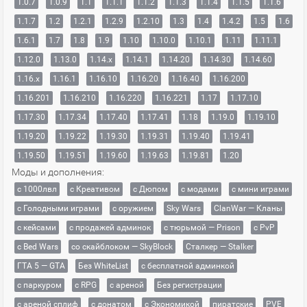
1.0.7
1.0.9
1.1
1.1.1
1.1.2
1.1.3
1.1.4
1.1.5
1.1.6
1.1.7
1.2
1.2.1
1.2.9
1.2.10
1.3
1.4
1.4.2
1.5
1.6
1.6.1
1.7
1.8
1.9
1.10
1.10.0
1.10.1
1.11
1.11.1
1.12.0
1.13.0
1.14.x
1.14.1
1.14.20
1.14.30
1.14.60
1.16.x
1.16.1
1.16.10
1.16.20
1.16.40
1.16.200
1.16.201
1.16.210
1.16.220
1.16.221
1.17
1.17.10
1.17.30
1.17.34
1.17.40
1.17.41
1.18
1.19.0
1.19.10
1.19.20
1.19.22
1.19.30
1.19.31
1.19.40
1.19.41
1.19.50
1.19.51
1.19.60
1.19.63
1.19.81
1.20
Моды и дополнения:
с 1000лвл
c Креативом
с Дюпом
с модами
с мини играми
с Голодными играми
с оружием
Sky Wars
ClanWar — Кланы
с кейсами
с продажей админок
с тюрьмой — Prison
с PvP
с Bed Wars
со скайблоком — SkyBlock
Сталкер — Stalker
ГТА 5 — GTA
Без WhiteList
с бесплатной админкой
с паркуром
с RPG
с ареной
Без регистрации
с ареной сплиф
с донатом
с Экономикой
пиратские
PVE