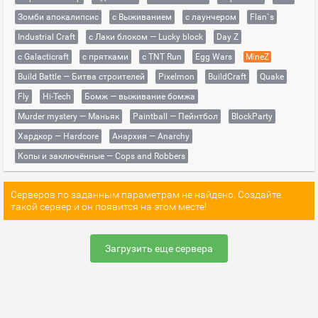
Зомби апокалипсис
с Выживанием
с лаунчером
Flan`s
Industrial Craft
с Лаки блоком — Lucky block
Day Z
с Galacticraft
с прятками
с TNT Run
Egg Wars
MineZ
Build Battle — Битва строителей
Pixelmon
BuildCraft
Quake
Fly
Hi-Tech
Бомж — выживание бомжа
Murder mystery — Маньяк
Paintball — Пейнтбол
BlockParty
Хардкор — Hardcore
Анархия — Anarchy
Копы и заключённые — Cops and Robbers
Серверов по заданным параметрам не найдено. Создайте
такой сервер и он появится на этом месте!
Загрузить еще сервера