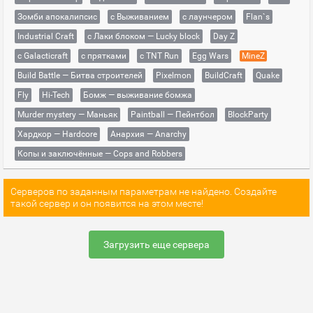
Зомби апокалипсис
с Выживанием
с лаунчером
Flan`s
Industrial Craft
с Лаки блоком — Lucky block
Day Z
с Galacticraft
с прятками
с TNT Run
Egg Wars
MineZ
Build Battle — Битва строителей
Pixelmon
BuildCraft
Quake
Fly
Hi-Tech
Бомж — выживание бомжа
Murder mystery — Маньяк
Paintball — Пейнтбол
BlockParty
Хардкор — Hardcore
Анархия — Anarchy
Копы и заключённые — Cops and Robbers
Серверов по заданным параметрам не найдено. Создайте
такой сервер и он появится на этом месте!
Загрузить еще сервера