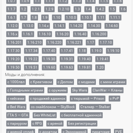
1.0.7
1.0.9
1.1
1.1.1
1.1.2
1.1.3
1.1.4
1.1.5
1.1.6
1.1.7
1.2
1.2.1
1.2.9
1.2.10
1.3
1.4
1.4.2
1.5
1.6
1.6.1
1.7
1.8
1.9
1.10
1.10.0
1.10.1
1.11
1.11.1
1.12.0
1.13.0
1.14.x
1.14.1
1.14.20
1.14.30
1.14.60
1.16.x
1.16.1
1.16.10
1.16.20
1.16.40
1.16.200
1.16.201
1.16.210
1.16.220
1.16.221
1.17
1.17.10
1.17.30
1.17.34
1.17.40
1.17.41
1.18
1.19.0
1.19.10
1.19.20
1.19.22
1.19.30
1.19.31
1.19.40
1.19.41
1.19.50
1.19.51
1.19.60
1.19.63
1.19.81
1.20
Моды и дополнения:
с 1000лвл
c Креативом
с Дюпом
с модами
с мини играми
с Голодными играми
с оружием
Sky Wars
ClanWar — Кланы
с кейсами
с продажей админок
с тюрьмой — Prison
с PvP
с Bed Wars
со скайблоком — SkyBlock
Сталкер — Stalker
ГТА 5 — GTA
Без WhiteList
с бесплатной админкой
с паркуром
с RPG
с ареной
Без регистрации
с ареной сплиф
с донатом
с Экономикой
пиратские
PVE