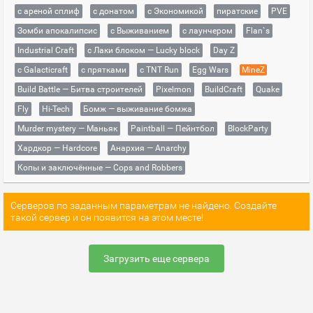
с ареной сплиф
с донатом
с Экономикой
пиратские
PVE
Зомби апокалипсис
с Выживанием
с лаунчером
Flan`s
Industrial Craft
с Лаки блоком — Lucky block
Day Z
с Galacticraft
с прятками
с TNT Run
Egg Wars
MineZ
Build Battle — Битва строителей
Pixelmon
BuildCraft
Quake
Fly
Hi-Tech
Бомж — выживание бомжа
Murder mystery — Маньяк
Paintball — Пейнтбол
BlockParty
Хардкор — Hardcore
Анархия — Anarchy
Копы и заключённые — Cops and Robbers
Серверов по заданным параметрам не найдено. Создайте
такой сервер и он появится на этом месте!
Загрузить еще сервера