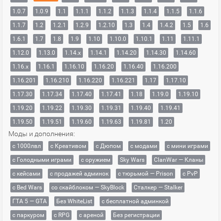
1.0.7
1.0.9
1.1
1.1.1
1.1.2
1.1.3
1.1.4
1.1.5
1.1.6
1.1.7
1.2
1.2.1
1.2.9
1.2.10
1.3
1.4
1.4.2
1.5
1.6
1.6.1
1.7
1.8
1.9
1.10
1.10.0
1.10.1
1.11
1.11.1
1.12.0
1.13.0
1.14.x
1.14.1
1.14.20
1.14.30
1.14.60
1.16.x
1.16.1
1.16.10
1.16.20
1.16.40
1.16.200
1.16.201
1.16.210
1.16.220
1.16.221
1.17
1.17.10
1.17.30
1.17.34
1.17.40
1.17.41
1.18
1.19.0
1.19.10
1.19.20
1.19.22
1.19.30
1.19.31
1.19.40
1.19.41
1.19.50
1.19.51
1.19.60
1.19.63
1.19.81
1.20
Моды и дополнения:
с 1000лвл
c Креативом
с Дюпом
с модами
с мини играми
с Голодными играми
с оружием
Sky Wars
ClanWar — Кланы
с кейсами
с продажей админок
с тюрьмой — Prison
с PvP
с Bed Wars
со скайблоком — SkyBlock
Сталкер — Stalker
ГТА 5 — GTA
Без WhiteList
с бесплатной админкой
с паркуром
с RPG
с ареной
Без регистрации