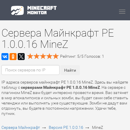
Navi
Сервера Майнкрафт PE
1.0.0.16 MineZ
Рейтинг:
5
/
5
Голосов:
1
IP адреса серверов майнкрафт PE 1.0.0.16 MineZ. Здесь вы найдете
таблицу с
серверами Майнкрафт PE 1.0.0.16 MineZ
. На сервере с
плагином MineZ вам будет интересно провести время. Вас затянет
в мир апокалипсиса и сильных зомби, вы будет сами себе ставить
челенджи или выполнять уже существующие. Зомби не дадут вам
отдохнуть, вы будете в постоянном напряжении. Удачи тебе,
путник.
→
→
Сервера Майнкрафт
Версия PE 1.0.0.16
MineZ