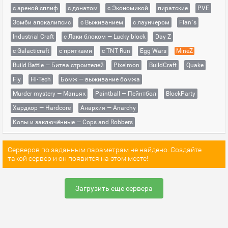
с ареной сплиф
с донатом
с Экономикой
пиратские
PVE
Зомби апокалипсис
с Выживанием
с лаунчером
Flan`s
Industrial Craft
с Лаки блоком — Lucky block
Day Z
с Galacticraft
с прятками
с TNT Run
Egg Wars
MineZ
Build Battle — Битва строителей
Pixelmon
BuildCraft
Quake
Fly
Hi-Tech
Бомж — выживание бомжа
Murder mystery — Маньяк
Paintball — Пейнтбол
BlockParty
Хардкор — Hardcore
Анархия — Anarchy
Копы и заключённые — Cops and Robbers
Серверов по заданным параметрам не найдено. Создайте
такой сервер и он появится на этом месте!
Загрузить еще сервера