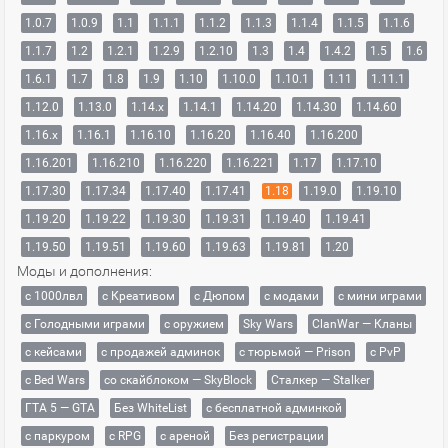
1.0.7
1.0.9
1.1
1.1.1
1.1.2
1.1.3
1.1.4
1.1.5
1.1.6
1.1.7
1.2
1.2.1
1.2.9
1.2.10
1.3
1.4
1.4.2
1.5
1.6
1.6.1
1.7
1.8
1.9
1.10
1.10.0
1.10.1
1.11
1.11.1
1.12.0
1.13.0
1.14.x
1.14.1
1.14.20
1.14.30
1.14.60
1.16.x
1.16.1
1.16.10
1.16.20
1.16.40
1.16.200
1.16.201
1.16.210
1.16.220
1.16.221
1.17
1.17.10
1.17.30
1.17.34
1.17.40
1.17.41
1.18
1.19.0
1.19.10
1.19.20
1.19.22
1.19.30
1.19.31
1.19.40
1.19.41
1.19.50
1.19.51
1.19.60
1.19.63
1.19.81
1.20
Моды и дополнения:
с 1000лвл
c Креативом
с Дюпом
с модами
с мини играми
с Голодными играми
с оружием
Sky Wars
ClanWar — Кланы
с кейсами
с продажей админок
с тюрьмой — Prison
с PvP
с Bed Wars
со скайблоком — SkyBlock
Сталкер — Stalker
ГТА 5 — GTA
Без WhiteList
с бесплатной админкой
с паркуром
с RPG
с ареной
Без регистрации