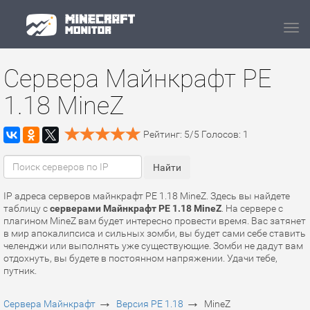
Navi
Сервера Майнкрафт PE
1.18 MineZ
Рейтинг:
5
/
5
Голосов:
1
IP адреса серверов майнкрафт PE 1.18 MineZ. Здесь вы найдете
таблицу с
серверами Майнкрафт PE 1.18 MineZ
. На сервере с
плагином MineZ вам будет интересно провести время. Вас затянет
в мир апокалипсиса и сильных зомби, вы будет сами себе ставить
челенджи или выполнять уже существующие. Зомби не дадут вам
отдохнуть, вы будете в постоянном напряжении. Удачи тебе,
путник.
→
→
Сервера Майнкрафт
Версия PE 1.18
MineZ