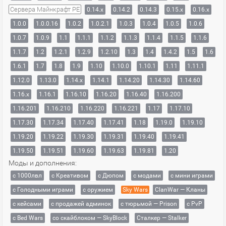
Сервера Майнкрафт PE
0.14.x
0.14.2
0.14.3
0.15.x
0.16.x
1.0.0
1.0.0.16
1.0.2
1.0.2.1
1.0.3
1.0.4
1.0.5
1.0.6
1.0.7
1.0.9
1.1
1.1.1
1.1.2
1.1.3
1.1.4
1.1.5
1.1.6
1.1.7
1.2
1.2.1
1.2.9
1.2.10
1.3
1.4
1.4.2
1.5
1.6
1.6.1
1.7
1.8
1.9
1.10
1.10.0
1.10.1
1.11
1.11.1
1.12.0
1.13.0
1.14.x
1.14.1
1.14.20
1.14.30
1.14.60
1.16.x
1.16.1
1.16.10
1.16.20
1.16.40
1.16.200
1.16.201
1.16.210
1.16.220
1.16.221
1.17
1.17.10
1.17.30
1.17.34
1.17.40
1.17.41
1.18
1.19.0
1.19.10
1.19.20
1.19.22
1.19.30
1.19.31
1.19.40
1.19.41
1.19.50
1.19.51
1.19.60
1.19.63
1.19.81
1.20
Моды и дополнения:
с 1000лвл
c Креативом
с Дюпом
с модами
с мини играми
с Голодными играми
с оружием
Sky Wars
ClanWar — Кланы
с кейсами
с продажей админок
с тюрьмой — Prison
с PvP
с Bed Wars
со скайблоком — SkyBlock
Сталкер — Stalker