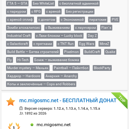
ГТА 5 — GTA
Без WhiteList
с бесплатной админкой
с паркуром
с RPG
с ареной
Без регистрации
с ареной сплиф
с донатом
с Экономикой
пиратские
PVE
Зомби апокалипсис
с Выживанием
с лаунчером
Flan`s
Industrial Craft
с Лаки блоком — Lucky block
Day Z
с Galacticraft
с прятками
с TNT Run
Egg Wars
MineZ
Build Battle — Битва строителей
Pixelmon
BuildCraft
Quake
Fly
Hi-Tech
Бомж — выживание бомжа
Murder mystery — Маньяк
Paintball — Пейнтбол
BlockParty
Хардкор — Hardcore
Анархия — Anarchy
Копы и заключённые — Cops and Robbers
mc.migosmc.net - БЕСПЛАТНЫЙ ДОНАТ
Версия сервера:
1.12.x, 1.13.x, 1.14.x, 1.15.x
1892 из 2026
mc.migosmc.net
1