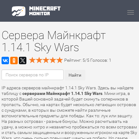
Navi
Сервера Майнкрафт
1.14.1 Sky Wars
Рейтинг:
5
/
5
Голосов:
1
IP адреса серверов майнкрафт 1.14.1 Sky Wars. Здесь вы найдете
таблицу с
серверами Майнкрафт 1.14.1 Sky Wars
. Мини игра, в
которой Вашей основной задачей будет скинуть соперников в
пропасть. Обычно, на картах будет несколько летающих островов
с сундуками, в которых вы сможете найти различные
вспомогательные предметы для победы. Как то: лук или защиту.
На разных островах - разные бонусы. Можно расчитывать на
удачу, а можно хитро и незаметно пробежаться по всем островам
и стать самым защищенным и вооруженным игроком на карте Sky
Wars, что очень сильно повышает шансы на победу. Но самое