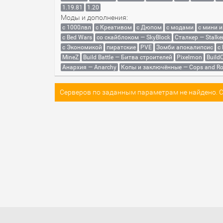
1.19.81
1.20
Моды и дополнения:
с 1000лвл
c Креативом
с Дюпом
с модами
с мини 
с Bed Wars
со скайблоком — SkyBlock
Сталкер — Stalke
с Экономикой
пиратские
PVE
Зомби апокалипсис
с
MineZ
Build Battle — Битва строителей
Pixelmon
BuildC
Анархия — Anarchy
Копы и заключённые — Cops and Ro
Серверов по заданным параметрам не найдено. Со