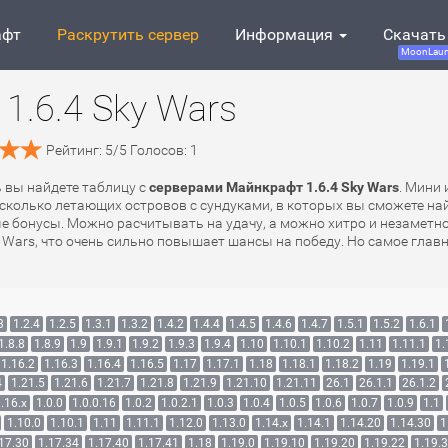
афт
Раскрутить сервер
Информация
Скачать
MoonLaun
1.6.4 Sky Wars
Рейтинг:
5
/
5
Голосов:
1
ь вы найдете таблицу с
серверами Майнкрафт 1.6.4 Sky Wars
. Мини 
несколько летающих островов с сундуками, в которых вы сможете 
зные бонусы. Можно расчитывать на удачу, а можно хитро и незамет
ars, что очень сильно повышает шансы на победу. Но самое главн
3
1.2.4
1.2.5
1.3.1
1.3.2
1.4.2
1.4.4
1.4.5
1.4.6
1.4.7
1.5.1
1.5.2
1.6.1
1.8.8
1.8.9
1.9
1.9.1
1.9.2
1.9.3
1.9.4
1.10
1.10.1
1.10.2
1.11
1.11.1
1.
1.16.2
1.16.3
1.16.4
1.16.5
1.17
1.17.1
1.18
1.18.1
1.18.2
1.19
1.19.1
4
1.21.5
1.21.6
1.21.7
1.21.8
1.21.9
1.21.10
1.21.11
26.1
26.1.1
26.1.2
.16.x
1.0.0
1.0.0.16
1.0.2
1.0.2.1
1.0.3
1.0.4
1.0.5
1.0.6
1.0.7
1.0.9
1.1
1.10.0
1.10.1
1.11
1.11.1
1.12.0
1.13.0
1.14.x
1.14.1
1.14.20
1.14.30
1
17.30
1.17.34
1.17.40
1.17.41
1.18
1.19.0
1.19.10
1.19.20
1.19.22
1.19.