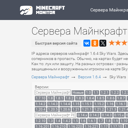
Сервера Майнкр
Сервера Майнкрафт 
Быстрая версия сайта
IP адреса серверов майнкрафт 1.6.4 Sky Wars. Здес
соперников в пропасть. Обычно, на картах будет 
Как то: лук или защиту. На разных островах - ра
защищенным и вооруженным игроком на карте Sky W
→
→
Сервера Майнкрафт
Версия 1.6.4
Sky Wars
Версии:
Сервера Майнкрафт
Новые
1.0
1.1
1.2.1
1.2.2
1.2.
1.7.10
1.8
1.8.1
1.8.2
1.8.3
1.8.4
1.8.5
1.8.6
1.8.7
1.14.2
1.14.3
1.14.4
1.15
1.15.1
1.15.2
1.16
1.16.1
1.20.4
1.20.5
1.20.6
1.21
1.21.1
1.21.2
1.21.3
1.21.
Сервера Майнкрафт PE
0.14.x
0.14.2
0.14.3
0.15.x
0
1.2.10
1.3
1.4
1.4.2
1.5
1.6
1.6.1
1.7
1.8
1.9
1.10
1.16.201
1.16.210
1.16.220
1.16.221
1.17
1.17.10
1.