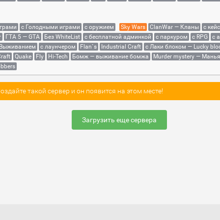
играми
с Голодными играми
с оружием
Sky Wars
ClanWar — Кланы
с кей
r
ГТА 5 — GTA
Без WhiteList
с бесплатной админкой
с паркуром
с RPG
с 
 Выживанием
с лаунчером
Flan`s
Industrial Craft
с Лаки блоком — Lucky blo
raft
Quake
Fly
Hi-Tech
Бомж — выживание бомжа
Murder mystery — Мань
bbers
здайте такой сервер и он появится на этом месте!
Загрузить еще сервера