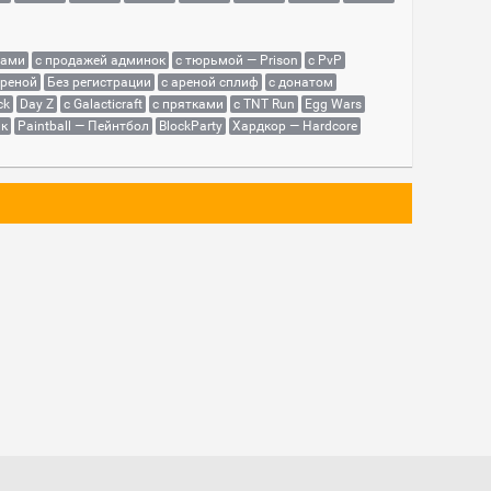
сами
с продажей админок
с тюрьмой — Prison
с PvP
ареной
Без регистрации
с ареной сплиф
с донатом
ck
Day Z
с Galacticraft
с прятками
с TNT Run
Egg Wars
як
Paintball — Пейнтбол
BlockParty
Хардкор — Hardcore