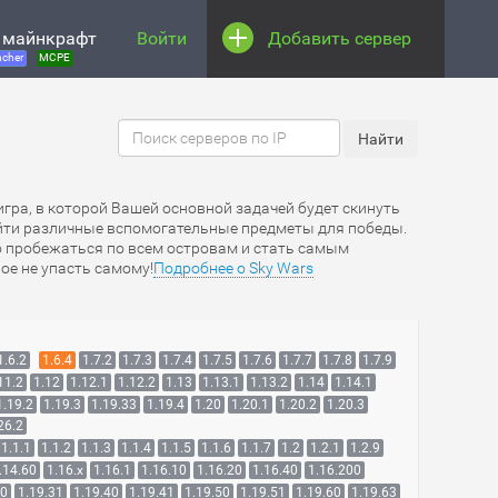
 майнкрафт
Войти
Добавить сервер
cher
MCPE
игра, в которой Вашей основной задачей будет скинуть
найти различные вспомогательные предметы для победы.
но пробежаться по всем островам и стать самым
ое не упасть самому!
Подробнее о Sky Wars
1.6.2
1.6.4
1.7.2
1.7.3
1.7.4
1.7.5
1.7.6
1.7.7
1.7.8
1.7.9
11.2
1.12
1.12.1
1.12.2
1.13
1.13.1
1.13.2
1.14
1.14.1
1.19.2
1.19.3
1.19.33
1.19.4
1.20
1.20.1
1.20.2
1.20.3
26.2
1.1.1
1.1.2
1.1.3
1.1.4
1.1.5
1.1.6
1.1.7
1.2
1.2.1
1.2.9
.14.60
1.16.x
1.16.1
1.16.10
1.16.20
1.16.40
1.16.200
30
1.19.31
1.19.40
1.19.41
1.19.50
1.19.51
1.19.60
1.19.63