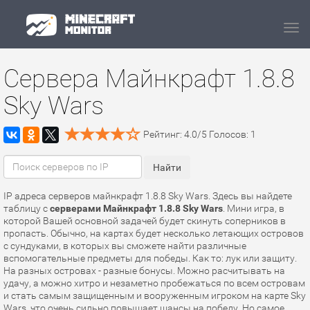
Navi
Сервера Майнкрафт 1.8.8
Sky Wars
Рейтинг:
4.0
/
5
Голосов:
1
IP адреса серверов майнкрафт 1.8.8 Sky Wars. Здесь вы найдете
таблицу с
серверами Майнкрафт 1.8.8 Sky Wars
. Мини игра, в
которой Вашей основной задачей будет скинуть соперников в
пропасть. Обычно, на картах будет несколько летающих островов
с сундуками, в которых вы сможете найти различные
вспомогательные предметы для победы. Как то: лук или защиту.
На разных островах - разные бонусы. Можно расчитывать на
удачу, а можно хитро и незаметно пробежаться по всем островам
и стать самым защищенным и вооруженным игроком на карте Sky
Wars, что очень сильно повышает шансы на победу. Но самое