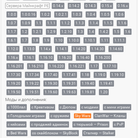
Сервера Майнкрафт PE
0.14.x
0.14.2
0.14.3
0.15.x
0.16.x
1.0.0
1.0.0.16
1.0.2
1.0.2.1
1.0.3
1.0.4
1.0.5
1.0.6
1.0.7
1.0.9
1.1
1.1.1
1.1.2
1.1.3
1.1.4
1.1.5
1.1.6
1.1.7
1.2
1.2.1
1.2.9
1.2.10
1.3
1.4
1.4.2
1.5
1.6
1.6.1
1.7
1.8
1.9
1.10
1.10.0
1.10.1
1.11
1.11.1
1.12.0
1.13.0
1.14.x
1.14.1
1.14.20
1.14.30
1.14.60
1.16.x
1.16.1
1.16.10
1.16.20
1.16.40
1.16.200
1.16.201
1.16.210
1.16.220
1.16.221
1.17
1.17.10
1.17.30
1.17.34
1.17.40
1.17.41
1.18
1.19.0
1.19.10
1.19.20
1.19.22
1.19.30
1.19.31
1.19.40
1.19.41
1.19.50
1.19.51
1.19.60
1.19.63
1.19.81
1.20
Моды и дополнения:
с 1000лвл
c Креативом
с Дюпом
с модами
с мини играми
с Голодными играми
с оружием
Sky Wars
ClanWar — Кланы
с кейсами
с продажей админок
с тюрьмой — Prison
с PvP
с Bed Wars
со скайблоком — SkyBlock
Сталкер — Stalker