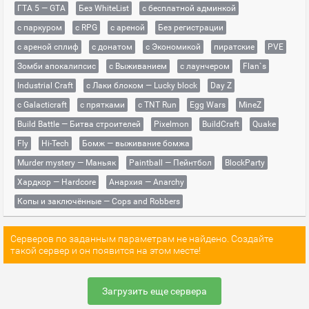
ГТА 5 — GTA
Без WhiteList
с бесплатной админкой
с паркуром
с RPG
с ареной
Без регистрации
с ареной сплиф
с донатом
с Экономикой
пиратские
PVE
Зомби апокалипсис
с Выживанием
с лаунчером
Flan`s
Industrial Craft
с Лаки блоком — Lucky block
Day Z
с Galacticraft
с прятками
с TNT Run
Egg Wars
MineZ
Build Battle — Битва строителей
Pixelmon
BuildCraft
Quake
Fly
Hi-Tech
Бомж — выживание бомжа
Murder mystery — Маньяк
Paintball — Пейнтбол
BlockParty
Хардкор — Hardcore
Анархия — Anarchy
Копы и заключённые — Cops and Robbers
Серверов по заданным параметрам не найдено. Создайте
такой сервер и он появится на этом месте!
Загрузить еще сервера