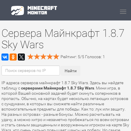
Navi
Сервера Майнкрафт 1.8.7
Sky Wars
Рейтинг:
5
/
5
Голосов:
1
IP адреса серверов майнкрафт 1.8.7 Sky Wars. Здесь вы найдете
таблицу с
серверами Майнкрафт 1.8.7 Sky Wars
. Мини игра, в
которой Вашей основной задачей будет скинуть соперников в
пропасть. Обычно, на картах будет несколько летающих островов
с сундуками, в которых вы сможете найти различные
вспомогательные предметы для победы. Как то: лук или защиту.
На разных островах - разные бонусы. Можно расчитывать на
удачу, а можно хитро и незаметно пробежаться по всем островам
и стать самым защищенным и вооруженным игроком на карте Sky
Wars, что очень сильно повышает шансы на победу. Но самое