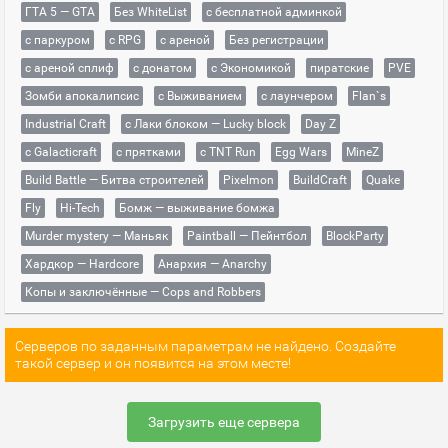
ГТА 5 — GTA
Без WhiteList
с бесплатной админкой
с паркуром
с RPG
с ареной
Без регистрации
с ареной сплиф
с донатом
с Экономикой
пиратские
PVE
Зомби апокалипсис
с Выживанием
с лаунчером
Flan`s
Industrial Craft
с Лаки блоком — Lucky block
Day Z
с Galacticraft
с прятками
с TNT Run
Egg Wars
MineZ
Build Battle — Битва строителей
Pixelmon
BuildCraft
Quake
Fly
Hi-Tech
Бомж — выживание бомжа
Murder mystery — Маньяк
Paintball — Пейнтбол
BlockParty
Хардкор — Hardcore
Анархия — Anarchy
Копы и заключённые — Cops and Robbers
Серверов по заданным параметрам не найдено. Создайте
такой сервер и он появится на этом месте!
Загрузить еще сервера