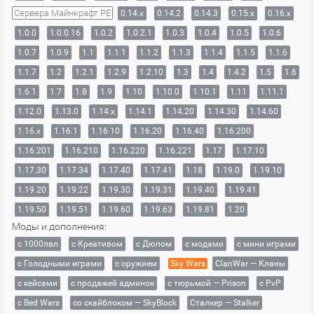
Сервера Майнкрафт PE
0.14.x
0.14.2
0.14.3
0.15.x
0.16.x
1.0.0
1.0.0.16
1.0.2
1.0.2.1
1.0.3
1.0.4
1.0.5
1.0.6
1.0.7
1.0.9
1.1
1.1.1
1.1.2
1.1.3
1.1.4
1.1.5
1.1.6
1.1.7
1.2
1.2.1
1.2.9
1.2.10
1.3
1.4
1.4.2
1.5
1.6
1.6.1
1.7
1.8
1.9
1.10
1.10.0
1.10.1
1.11
1.11.1
1.12.0
1.13.0
1.14.x
1.14.1
1.14.20
1.14.30
1.14.60
1.16.x
1.16.1
1.16.10
1.16.20
1.16.40
1.16.200
1.16.201
1.16.210
1.16.220
1.16.221
1.17
1.17.10
1.17.30
1.17.34
1.17.40
1.17.41
1.18
1.19.0
1.19.10
1.19.20
1.19.22
1.19.30
1.19.31
1.19.40
1.19.41
1.19.50
1.19.51
1.19.60
1.19.63
1.19.81
1.20
Моды и дополнения:
с 1000лвл
c Креативом
с Дюпом
с модами
с мини играми
с Голодными играми
с оружием
Sky Wars
ClanWar — Кланы
с кейсами
с продажей админок
с тюрьмой — Prison
с PvP
с Bed Wars
со скайблоком — SkyBlock
Сталкер — Stalker