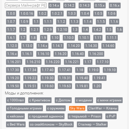
Сервера Майнкрафт PE
0.14.x
0.14.2
0.14.3
0.15.x
0.16.x
1.0.0
1.0.0.16
1.0.2
1.0.2.1
1.0.3
1.0.4
1.0.5
1.0.6
1.0.7
1.0.9
1.1
1.1.1
1.1.2
1.1.3
1.1.4
1.1.5
1.1.6
1.1.7
1.2
1.2.1
1.2.9
1.2.10
1.3
1.4
1.4.2
1.5
1.6
1.6.1
1.7
1.8
1.9
1.10
1.10.0
1.10.1
1.11
1.11.1
1.12.0
1.13.0
1.14.x
1.14.1
1.14.20
1.14.30
1.14.60
1.16.x
1.16.1
1.16.10
1.16.20
1.16.40
1.16.200
1.16.201
1.16.210
1.16.220
1.16.221
1.17
1.17.10
1.17.30
1.17.34
1.17.40
1.17.41
1.18
1.19.0
1.19.10
1.19.20
1.19.22
1.19.30
1.19.31
1.19.40
1.19.41
1.19.50
1.19.51
1.19.60
1.19.63
1.19.81
1.20
Моды и дополнения:
с 1000лвл
c Креативом
с Дюпом
с модами
с мини играми
с Голодными играми
с оружием
Sky Wars
ClanWar — Кланы
с кейсами
с продажей админок
с тюрьмой — Prison
с PvP
с Bed Wars
со скайблоком — SkyBlock
Сталкер — Stalker