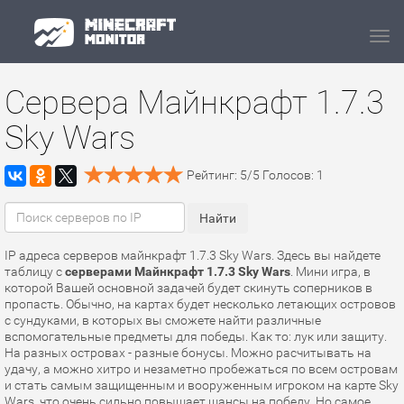
Navi
Сервера Майнкрафт 1.7.3
Sky Wars
Рейтинг:
5
/
5
Голосов:
1
IP адреса серверов майнкрафт 1.7.3 Sky Wars. Здесь вы найдете
таблицу с
серверами Майнкрафт 1.7.3 Sky Wars
. Мини игра, в
которой Вашей основной задачей будет скинуть соперников в
пропасть. Обычно, на картах будет несколько летающих островов
с сундуками, в которых вы сможете найти различные
вспомогательные предметы для победы. Как то: лук или защиту.
На разных островах - разные бонусы. Можно расчитывать на
удачу, а можно хитро и незаметно пробежаться по всем островам
и стать самым защищенным и вооруженным игроком на карте Sky
Wars, что очень сильно повышает шансы на победу. Но самое