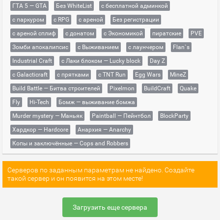
ГТА 5 — GTA
Без WhiteList
с бесплатной админкой
с паркуром
с RPG
с ареной
Без регистрации
с ареной сплиф
с донатом
с Экономикой
пиратские
PVE
Зомби апокалипсис
с Выживанием
с лаунчером
Flan`s
Industrial Craft
с Лаки блоком — Lucky block
Day Z
с Galacticraft
с прятками
с TNT Run
Egg Wars
MineZ
Build Battle — Битва строителей
Pixelmon
BuildCraft
Quake
Fly
Hi-Tech
Бомж — выживание бомжа
Murder mystery — Маньяк
Paintball — Пейнтбол
BlockParty
Хардкор — Hardcore
Анархия — Anarchy
Копы и заключённые — Cops and Robbers
Серверов по заданным параметрам не найдено. Создайте
такой сервер и он появится на этом месте!
Загрузить еще сервера