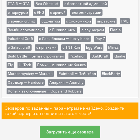
ГТА 5 — GTA
Без WhiteList
с бесплатной админкой
с паркуром
с RPG
с ареной
Без регистрации
с ареной сплиф
с донатом
с Экономикой
пиратские
PVE
Зомби апокалипсис
с Выживанием
с лаунчером
Flan`s
Industrial Craft
с Лаки блоком — Lucky block
Day Z
с Galacticraft
с прятками
с TNT Run
Egg Wars
MineZ
Build Battle — Битва строителей
Pixelmon
BuildCraft
Quake
Fly
Hi-Tech
Бомж — выживание бомжа
Murder mystery — Маньяк
Paintball — Пейнтбол
BlockParty
Хардкор — Hardcore
Анархия — Anarchy
Копы и заключённые — Cops and Robbers
Серверов по заданным параметрам не найдено. Создайте
такой сервер и он появится на этом месте!
Загрузить еще сервера