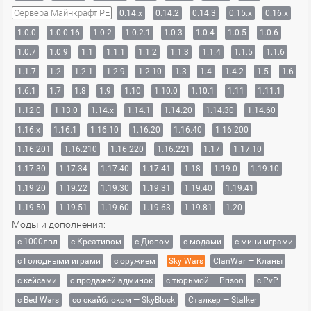
Сервера Майнкрафт PE
0.14.x
0.14.2
0.14.3
0.15.x
0.16.x
1.0.0
1.0.0.16
1.0.2
1.0.2.1
1.0.3
1.0.4
1.0.5
1.0.6
1.0.7
1.0.9
1.1
1.1.1
1.1.2
1.1.3
1.1.4
1.1.5
1.1.6
1.1.7
1.2
1.2.1
1.2.9
1.2.10
1.3
1.4
1.4.2
1.5
1.6
1.6.1
1.7
1.8
1.9
1.10
1.10.0
1.10.1
1.11
1.11.1
1.12.0
1.13.0
1.14.x
1.14.1
1.14.20
1.14.30
1.14.60
1.16.x
1.16.1
1.16.10
1.16.20
1.16.40
1.16.200
1.16.201
1.16.210
1.16.220
1.16.221
1.17
1.17.10
1.17.30
1.17.34
1.17.40
1.17.41
1.18
1.19.0
1.19.10
1.19.20
1.19.22
1.19.30
1.19.31
1.19.40
1.19.41
1.19.50
1.19.51
1.19.60
1.19.63
1.19.81
1.20
Моды и дополнения:
с 1000лвл
c Креативом
с Дюпом
с модами
с мини играми
с Голодными играми
с оружием
Sky Wars
ClanWar — Кланы
с кейсами
с продажей админок
с тюрьмой — Prison
с PvP
с Bed Wars
со скайблоком — SkyBlock
Сталкер — Stalker