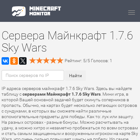
Navi
Сервера Майнкрафт 1.7.6
Sky Wars
Рейтинг:
5
/
5
Голосов:
1
IP адреса серверов майнкрафт 1.7.6 Sky Wars. Здесь вы найдете
таблицу с
серверами Майнкрафт 1.7.6 Sky Wars
. Мини игра, в
которой Вашей основной задачей будет скинуть соперников в
пропасть. Обычно, на картах будет несколько летающих островов
с сундуками, в которых вы сможете найти различные
вспомогательные предметы для победы. Как то: лук или защиту.
На разных островах - разные бонусы. Можно расчитывать на
удачу, а можно хитро и незаметно пробежаться по всем островам
и стать самым защищенным и вооруженным игроком на карте Sky
Wars, что очень сильно повышает шансы на победу. Но самое