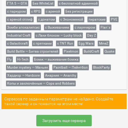
ГТА 5 — GTA
Без WhiteList
с бесплатной админкой
с паркуром
с RPG
с ареной
Без регистрации
с ареной сплиф
с донатом
с Экономикой
пиратские
PVE
Зомби апокалипсис
с Выживанием
с лаунчером
Flan`s
Industrial Craft
с Лаки блоком — Lucky block
Day Z
с Galacticraft
с прятками
с TNT Run
Egg Wars
MineZ
Build Battle — Битва строителей
Pixelmon
BuildCraft
Quake
Fly
Hi-Tech
Бомж — выживание бомжа
Murder mystery — Маньяк
Paintball — Пейнтбол
BlockParty
Хардкор — Hardcore
Анархия — Anarchy
Копы и заключённые — Cops and Robbers
Серверов по заданным параметрам не найдено. Создайте
такой сервер и он появится на этом месте!
Загрузить еще сервера