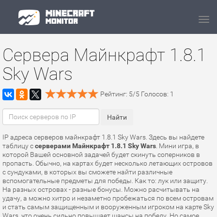
Navi
Сервера Майнкрафт 1.8.1
Sky Wars
Рейтинг:
5
/
5
Голосов:
1
IP адреса серверов майнкрафт 1.8.1 Sky Wars. Здесь вы найдете
таблицу с
серверами Майнкрафт 1.8.1 Sky Wars
. Мини игра, в
которой Вашей основной задачей будет скинуть соперников в
пропасть. Обычно, на картах будет несколько летающих островов
с сундуками, в которых вы сможете найти различные
вспомогательные предметы для победы. Как то: лук или защиту.
На разных островах - разные бонусы. Можно расчитывать на
удачу, а можно хитро и незаметно пробежаться по всем островам
и стать самым защищенным и вооруженным игроком на карте Sky
Wars, что очень сильно повышает шансы на победу. Но самое