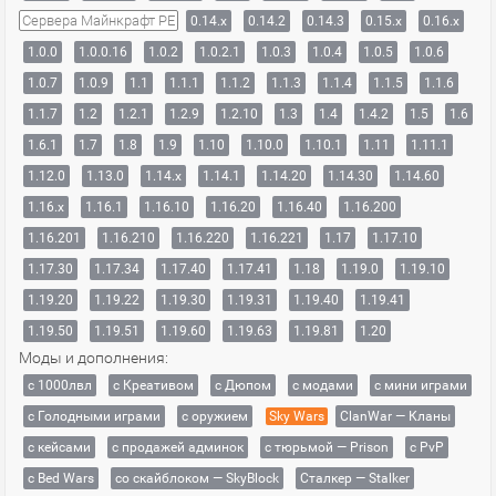
Сервера Майнкрафт PE
0.14.x
0.14.2
0.14.3
0.15.x
0.16.x
1.0.0
1.0.0.16
1.0.2
1.0.2.1
1.0.3
1.0.4
1.0.5
1.0.6
1.0.7
1.0.9
1.1
1.1.1
1.1.2
1.1.3
1.1.4
1.1.5
1.1.6
1.1.7
1.2
1.2.1
1.2.9
1.2.10
1.3
1.4
1.4.2
1.5
1.6
1.6.1
1.7
1.8
1.9
1.10
1.10.0
1.10.1
1.11
1.11.1
1.12.0
1.13.0
1.14.x
1.14.1
1.14.20
1.14.30
1.14.60
1.16.x
1.16.1
1.16.10
1.16.20
1.16.40
1.16.200
1.16.201
1.16.210
1.16.220
1.16.221
1.17
1.17.10
1.17.30
1.17.34
1.17.40
1.17.41
1.18
1.19.0
1.19.10
1.19.20
1.19.22
1.19.30
1.19.31
1.19.40
1.19.41
1.19.50
1.19.51
1.19.60
1.19.63
1.19.81
1.20
Моды и дополнения:
с 1000лвл
c Креативом
с Дюпом
с модами
с мини играми
с Голодными играми
с оружием
Sky Wars
ClanWar — Кланы
с кейсами
с продажей админок
с тюрьмой — Prison
с PvP
с Bed Wars
со скайблоком — SkyBlock
Сталкер — Stalker