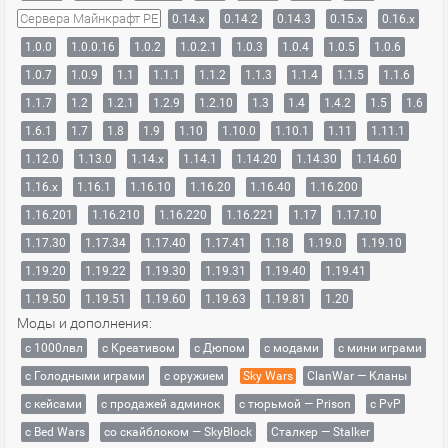
Сервера Майнкрафт PE
0.14.x
0.14.2
0.14.3
0.15.x
0.16.x
1.0.0
1.0.0.16
1.0.2
1.0.2.1
1.0.3
1.0.4
1.0.5
1.0.6
1.0.7
1.0.9
1.1
1.1.1
1.1.2
1.1.3
1.1.4
1.1.5
1.1.6
1.1.7
1.2
1.2.1
1.2.9
1.2.10
1.3
1.4
1.4.2
1.5
1.6
1.6.1
1.7
1.8
1.9
1.10
1.10.0
1.10.1
1.11
1.11.1
1.12.0
1.13.0
1.14.x
1.14.1
1.14.20
1.14.30
1.14.60
1.16.x
1.16.1
1.16.10
1.16.20
1.16.40
1.16.200
1.16.201
1.16.210
1.16.220
1.16.221
1.17
1.17.10
1.17.30
1.17.34
1.17.40
1.17.41
1.18
1.19.0
1.19.10
1.19.20
1.19.22
1.19.30
1.19.31
1.19.40
1.19.41
1.19.50
1.19.51
1.19.60
1.19.63
1.19.81
1.20
Моды и дополнения:
с 1000лвл
c Креативом
с Дюпом
с модами
с мини играми
с Голодными играми
с оружием
Sky Wars
ClanWar — Кланы
с кейсами
с продажей админок
с тюрьмой — Prison
с PvP
с Bed Wars
со скайблоком — SkyBlock
Сталкер — Stalker