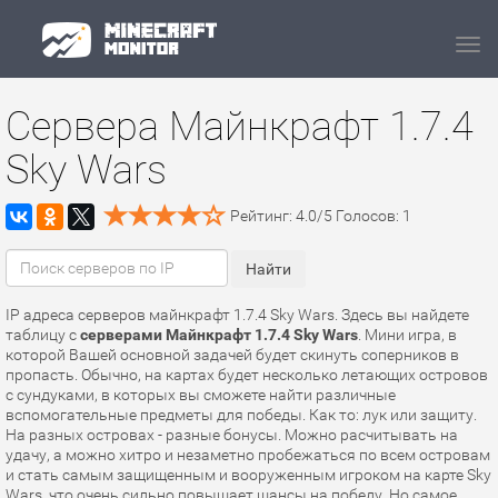
Navi
Сервера Майнкрафт 1.7.4
Sky Wars
Рейтинг:
4.0
/
5
Голосов:
1
IP адреса серверов майнкрафт 1.7.4 Sky Wars. Здесь вы найдете
таблицу с
серверами Майнкрафт 1.7.4 Sky Wars
. Мини игра, в
которой Вашей основной задачей будет скинуть соперников в
пропасть. Обычно, на картах будет несколько летающих островов
с сундуками, в которых вы сможете найти различные
вспомогательные предметы для победы. Как то: лук или защиту.
На разных островах - разные бонусы. Можно расчитывать на
удачу, а можно хитро и незаметно пробежаться по всем островам
и стать самым защищенным и вооруженным игроком на карте Sky
Wars, что очень сильно повышает шансы на победу. Но самое