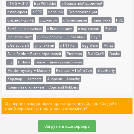
ГТА 5 — GTA
Без WhiteList
с бесплатной админкой
с паркуром
с RPG
с ареной
Без регистрации
с ареной сплиф
с донатом
с Экономикой
пиратские
PVE
Зомби апокалипсис
с Выживанием
с лаунчером
Flan`s
Industrial Craft
с Лаки блоком — Lucky block
Day Z
с Galacticraft
с прятками
с TNT Run
Egg Wars
MineZ
Build Battle — Битва строителей
Pixelmon
BuildCraft
Quake
Fly
Hi-Tech
Бомж — выживание бомжа
Murder mystery — Маньяк
Paintball — Пейнтбол
BlockParty
Хардкор — Hardcore
Анархия — Anarchy
Копы и заключённые — Cops and Robbers
Серверов по заданным параметрам не найдено. Создайте
такой сервер и он появится на этом месте!
Загрузить еще сервера