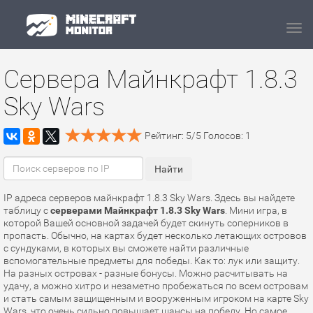
Navi
Сервера Майнкрафт 1.8.3
Sky Wars
Рейтинг:
5
/
5
Голосов:
1
IP адреса серверов майнкрафт 1.8.3 Sky Wars. Здесь вы найдете
таблицу с
серверами Майнкрафт 1.8.3 Sky Wars
. Мини игра, в
которой Вашей основной задачей будет скинуть соперников в
пропасть. Обычно, на картах будет несколько летающих островов
с сундуками, в которых вы сможете найти различные
вспомогательные предметы для победы. Как то: лук или защиту.
На разных островах - разные бонусы. Можно расчитывать на
удачу, а можно хитро и незаметно пробежаться по всем островам
и стать самым защищенным и вооруженным игроком на карте Sky
Wars, что очень сильно повышает шансы на победу. Но самое