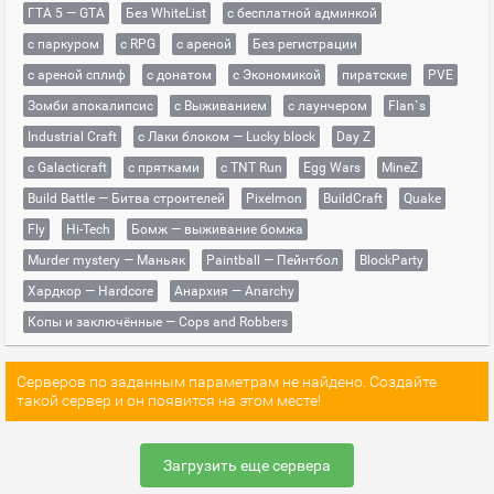
ГТА 5 — GTA
Без WhiteList
с бесплатной админкой
с паркуром
с RPG
с ареной
Без регистрации
с ареной сплиф
с донатом
с Экономикой
пиратские
PVE
Зомби апокалипсис
с Выживанием
с лаунчером
Flan`s
Industrial Craft
с Лаки блоком — Lucky block
Day Z
с Galacticraft
с прятками
с TNT Run
Egg Wars
MineZ
Build Battle — Битва строителей
Pixelmon
BuildCraft
Quake
Fly
Hi-Tech
Бомж — выживание бомжа
Murder mystery — Маньяк
Paintball — Пейнтбол
BlockParty
Хардкор — Hardcore
Анархия — Anarchy
Копы и заключённые — Cops and Robbers
Серверов по заданным параметрам не найдено. Создайте
такой сервер и он появится на этом месте!
Загрузить еще сервера