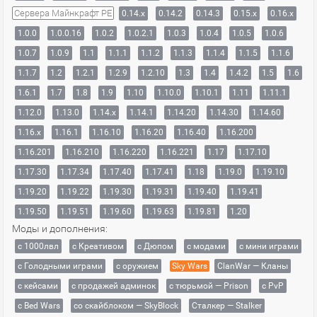
Сервера Майнкрафт PE
0.14.x
0.14.2
0.14.3
0.15.x
0.16.x
1.0.0
1.0.0.16
1.0.2
1.0.2.1
1.0.3
1.0.4
1.0.5
1.0.6
1.0.7
1.0.9
1.1
1.1.1
1.1.2
1.1.3
1.1.4
1.1.5
1.1.6
1.1.7
1.2
1.2.1
1.2.9
1.2.10
1.3
1.4
1.4.2
1.5
1.6
1.6.1
1.7
1.8
1.9
1.10
1.10.0
1.10.1
1.11
1.11.1
1.12.0
1.13.0
1.14.x
1.14.1
1.14.20
1.14.30
1.14.60
1.16.x
1.16.1
1.16.10
1.16.20
1.16.40
1.16.200
1.16.201
1.16.210
1.16.220
1.16.221
1.17
1.17.10
1.17.30
1.17.34
1.17.40
1.17.41
1.18
1.19.0
1.19.10
1.19.20
1.19.22
1.19.30
1.19.31
1.19.40
1.19.41
1.19.50
1.19.51
1.19.60
1.19.63
1.19.81
1.20
Моды и дополнения:
с 1000лвл
c Креативом
с Дюпом
с модами
с мини играми
с Голодными играми
с оружием
Sky Wars
ClanWar — Кланы
с кейсами
с продажей админок
с тюрьмой — Prison
с PvP
с Bed Wars
со скайблоком — SkyBlock
Сталкер — Stalker