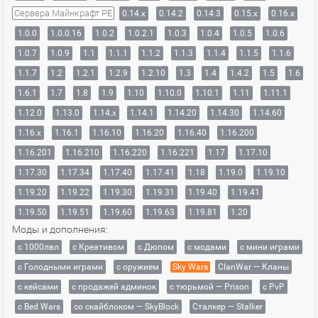
Сервера Майнкрафт PE
0.14.x
0.14.2
0.14.3
0.15.x
0.16.x
1.0.0
1.0.0.16
1.0.2
1.0.2.1
1.0.3
1.0.4
1.0.5
1.0.6
1.0.7
1.0.9
1.1
1.1.1
1.1.2
1.1.3
1.1.4
1.1.5
1.1.6
1.1.7
1.2
1.2.1
1.2.9
1.2.10
1.3
1.4
1.4.2
1.5
1.6
1.6.1
1.7
1.8
1.9
1.10
1.10.0
1.10.1
1.11
1.11.1
1.12.0
1.13.0
1.14.x
1.14.1
1.14.20
1.14.30
1.14.60
1.16.x
1.16.1
1.16.10
1.16.20
1.16.40
1.16.200
1.16.201
1.16.210
1.16.220
1.16.221
1.17
1.17.10
1.17.30
1.17.34
1.17.40
1.17.41
1.18
1.19.0
1.19.10
1.19.20
1.19.22
1.19.30
1.19.31
1.19.40
1.19.41
1.19.50
1.19.51
1.19.60
1.19.63
1.19.81
1.20
Моды и дополнения:
с 1000лвл
c Креативом
с Дюпом
с модами
с мини играми
с Голодными играми
с оружием
Sky Wars
ClanWar — Кланы
с кейсами
с продажей админок
с тюрьмой — Prison
с PvP
с Bed Wars
со скайблоком — SkyBlock
Сталкер — Stalker