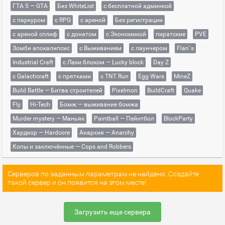
ГТА 5 — GTA
Без WhiteList
с бесплатной админкой
с паркуром
с RPG
с ареной
Без регистрации
с ареной сплиф
с донатом
с Экономикой
пиратские
PVE
Зомби апокалипсис
с Выживанием
с лаунчером
Flan`s
Industrial Craft
с Лаки блоком — Lucky block
Day Z
с Galacticraft
с прятками
с TNT Run
Egg Wars
MineZ
Build Battle — Битва строителей
Pixelmon
BuildCraft
Quake
Fly
Hi-Tech
Бомж — выживание бомжа
Murder mystery — Маньяк
Paintball — Пейнтбол
BlockParty
Хардкор — Hardcore
Анархия — Anarchy
Копы и заключённые — Cops and Robbers
Серверов по заданным параметрам не найдено. Создайте
такой сервер и он появится на этом месте!
Загрузить еще сервера