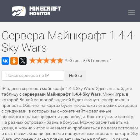
Navi
Сервера Майнкрафт 1.4.4
Sky Wars
Рейтинг:
5
/
5
Голосов:
1
IP адреса серверов майнкрафт 1.4.4 Sky Wars. Здесь вы найдете
таблицу с
серверами Майнкрафт 1.4.4 Sky Wars
. Мини игра, в
которой Вашей основной задачей будет скинуть соперников в
пропасть. Обычно, на картах будет несколько летающих островов
с сундуками, в которых вы сможете найти различные
вспомогательные предметы для победы. Как то: лук или защиту.
На разных островах - разные бонусы. Можно расчитывать на
удачу, а можно хитро и незаметно пробежаться по всем островам
и стать самым защищенным и вооруженным игроком на карте Sky
Wars, что очень сильно повышает шансы на победу. Но самое