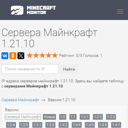
Navi
Сервера Майнкрафт
1.21.10
Рейтинг:
5
/
5
Голосов:
1
IP адреса серверов майнкрафт 1.21.10. Здесь вы найдете таблицу
с
серверами Майнкрафт 1.21.10
.
→
Сервера Майнкрафт
Версия 1.21.10
Версии:
Сервера Майнкрафт
Новые
1.0
1.1
1.2.1
1.2.2
1.2.3
1.2.4
1.2.5
1.3.1
1.3.2
1.4.2
1.4.4
1.4.5
1.4.6
1.4.7