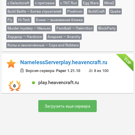
с Galacticraft
с прятками
с TNT Run
Egg Wars
MineZ
Build Battle — Битва строителей
Pixelmon
BuildCraft
Quake
Fly
Hi-Tech
Бомж — выживание бомжа
Murder mystery — Маньяк
Paintball — Пейнтбол
BlockParty
Хардкор — Hardcore
Анархия — Anarchy
Копы и заключённые — Cops and Robbers
NamelessServerplay.heavencraft.ru
Версия сервера:
Paper 1.21.10
8 из 100
play.heavencraft.ru
0
Загрузить еще сервера