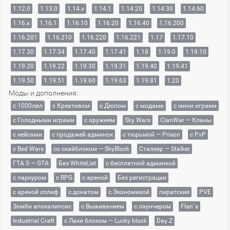
1.12.0
1.13.0
1.14.x
1.14.1
1.14.20
1.14.30
1.14.60
1.16.x
1.16.1
1.16.10
1.16.20
1.16.40
1.16.200
1.16.201
1.16.210
1.16.220
1.16.221
1.17
1.17.10
1.17.30
1.17.34
1.17.40
1.17.41
1.18
1.19.0
1.19.10
1.19.20
1.19.22
1.19.30
1.19.31
1.19.40
1.19.41
1.19.50
1.19.51
1.19.60
1.19.63
1.19.81
1.20
Моды и дополнения:
с 1000лвл
c Креативом
с Дюпом
с модами
с мини играми
с Голодными играми
с оружием
Sky Wars
ClanWar — Кланы
с кейсами
с продажей админок
с тюрьмой — Prison
с PvP
с Bed Wars
со скайблоком — SkyBlock
Сталкер — Stalker
ГТА 5 — GTA
Без WhiteList
с бесплатной админкой
с паркуром
с RPG
с ареной
Без регистрации
с ареной сплиф
с донатом
с Экономикой
пиратские
PVE
Зомби апокалипсис
с Выживанием
с лаунчером
Flan`s
Industrial Craft
с Лаки блоком — Lucky block
Day Z